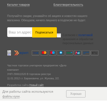
Каталог товаров
Благотворительность
Получайте скидки, узнавайте об акциях и новостях нашего
магазина. Обещаем, ничего лишнего в подписке не будет.
Подписаться
Согласие с
политикой
хранения и обработки
персональных данных
Частное торговое унитарное предприятие «Дело
компани»
УНП 290611520
В торговом реестре
11.01.2012 г.
г. Барановичи,
ул. Жукова, 2/2.
Разработка сайта
Новый сайт
© 2011 — 2026
Для работы сайта используются
Хорошо
.
файлы куки