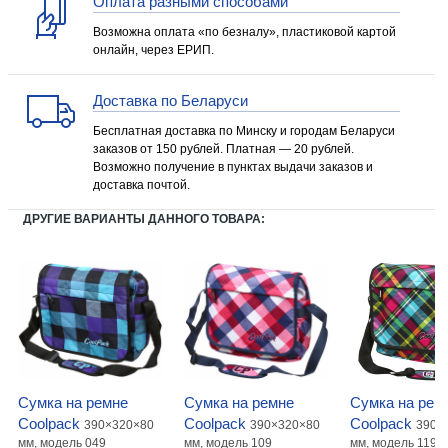
Оплата разными способами
Возможна оплата «по безналу», пластиковой картой
онлайн, через ЕРИП.
Доставка по Беларуси
Бесплатная доставка по Минску и городам Беларуси
заказов от 150 рублей. Платная — 20 рублей.
Возможно получение в пунктах выдачи заказов и
доставка почтой.
ДРУГИЕ ВАРИАНТЫ ДАННОГО ТОВАРА:
Сумка на ремне
Сумка на ремне
Сумка на рем
Coolpack
Coolpack
Coolpack
390×320×80
390×320×80
390×
мм, модель 049
мм, модель 109
мм, модель 119