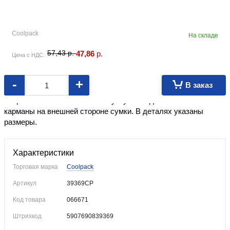
Coolpack
На складе
57,43
p.
47,86
p.
Цена с НДС:
-
+
В заказ
Сумка из нейлона с плечевым ремнем. Одно отделение.
Закрывается на молнию и липучку. Есть дополнительные
карманы на внешней стороне сумки. В деталях указаны
размеры.
Характеристики
Торговая марка
Coolpack
Артикул
39369CP
Код товара
066671
Штрихкод
5907690839369