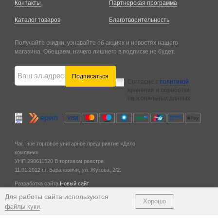
Контакты
Партнерская программа
Каталог товаров
Благотворительность
Получайте скидки, узнавайте об акциях и новостях нашего
магазина. Обещаем, ничего лишнего в подписке не будет.
Подписаться
Согласие с
политикой
хранения и обработки
персональных данных
Частное торговое унитарное предприятие «Дело
компани»
УНП 290611520
В торговом реестре
11.01.2012 г.
г. Барановичи,
ул. Жукова, 2/2.
Разработка сайта
Новый сайт
© 2011 — 2026
Для работы сайта используются
Хорошо
.
файлы куки