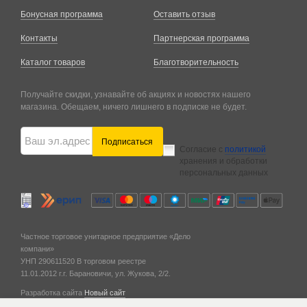
Бонусная программа
Оставить отзыв
Контакты
Партнерская программа
Каталог товаров
Благотворительность
Получайте скидки, узнавайте об акциях и новостях нашего
магазина. Обещаем, ничего лишнего в подписке не будет.
Подписаться
Согласие с
политикой
хранения и обработки
персональных данных
Частное торговое унитарное предприятие «Дело
компани»
УНП 290611520
В торговом реестре
11.01.2012 г.
г. Барановичи,
ул. Жукова, 2/2.
Разработка сайта
Новый сайт
© 2011 — 2026