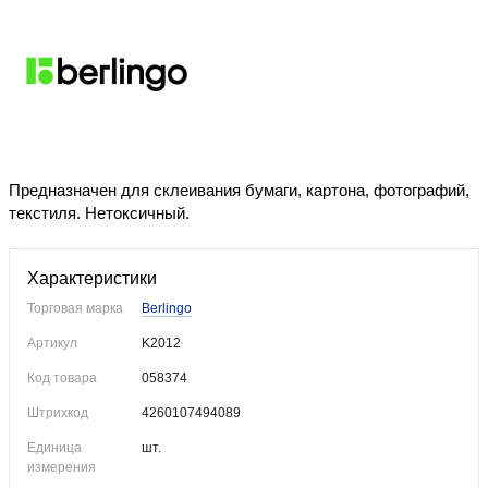
Уже купили
Предназначен для склеивания бумаги, картона, фотографий,
текстиля. Нетоксичный.
Характеристики
Торговая марка
Berlingo
Артикул
K2012
Код товара
058374
Штрихкод
4260107494089
Единица
шт.
измерения