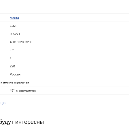
Можга
С370
055271
4601822003239
шт.
1
220
Россия
вителя
не ограничен
45°, с держателем
ация
будут интересны