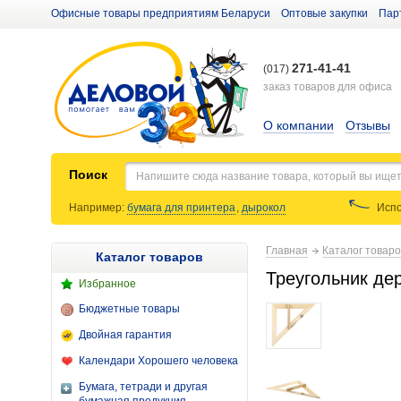
Офисные товары предприятиям Беларуси
Оптовые закупки
Пар
271-41-41
(017)
заказ товаров для офиса
О компании
Отзывы
Поиск
Например:
бумага для принтера
,
дырокол
Испо
Главная
Каталог товар
Каталог товаров
Треугольник де
Избранное
Бюджетные товары
Двойная гарантия
Календари Хорошего человека
Бумага, тетради и другая