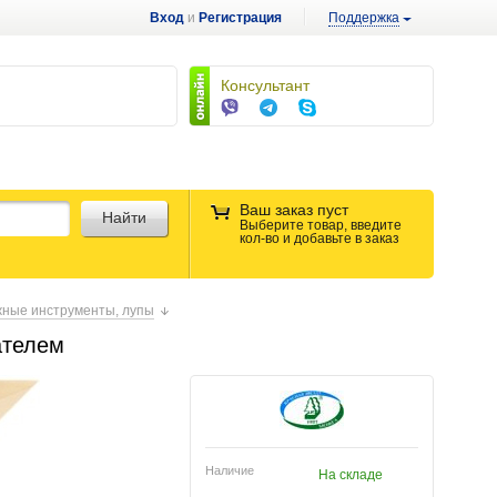
Вход
и
Регистрация
Поддержка
Консультант
Ваш заказ пуст
Найти
Выберите товар, введите
кол-во и добавьте в заказ
жные инструменты, лупы
ателем
Наличие
На складе