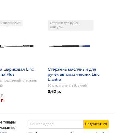
ки шариковые
Стержни для ручек,
капсулы
а шариковая Linc
Стержень масляный для
na Plus
ручек автоматических Linc
Elantra
с прозрачный, стержень
ый
90 мм, игольчатый, синий
0,62 р.
 р.
 p.
ие товары
Подписаться
 лицам по