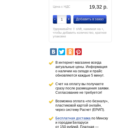
19,32
p.
Цена с НДС
-
+
Добавить в заказ
Удерживайте ⇧ shift, нажимая на +,
чтобы добавить количество, кратное
упаковке
В интернет-магазине всегда
актуальные цены. Информация
о наличии
на складе
и прайс
обновляются каждые 5 минут.
Счет на оплату вы получаете
сразу после размещения заявки.
Согласование не требуется!
Возможна оплата «по безналу»,
пластиковой картой онлайн,
через систему Расчет (ЕРИП).
Бесплатная доставка
по Минску
и городам
Беларуси
от 150 рублей
. Платная —