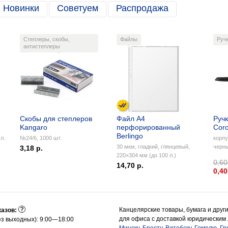
Новинки
Советуем
Распродажа
Степлеры, скобы,
Файлы
Руч
антистеплеры
Скобы для степлеров
Файл А4
Ручк
Kangaro
перфорированный
Coro
Berlingo
л.
№24/6, 1000 шт.
корпу
30 мкм, гладкий, глянцевый,
черн
3,18 р.
220×304 мм (до 100 л.)
0,60
14,70 р.
0,40
Канцелярские товары, бумага и друг
казов:
для офиса с доставкой юридическим
з выходных): 9:00—18:00