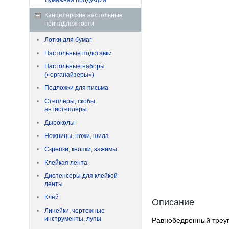
бумажная продукция
Канцелярские настольные
принадлежности
Лотки для бумаг
Настольные подставки
Настольные наборы
(«органайзеры»)
Подложки для письма
Степлеры, скобы,
антистеплеры
Дыроколы
Ножницы, ножи, шила
Скрепки, кнопки, зажимы
Клейкая лента
Диспенсеры для клейкой
ленты
Клей
Описание
Линейки, чертежные
инструменты, лупы
Равнобедренный треуго