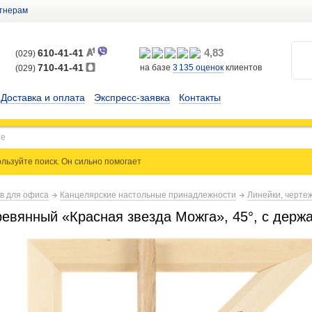
тнерам
4,83
610-41-41
(029)
710-41-41
на базе
3 135
оценок
клиентов
(029)
Доставка и оплата
Экспресс-заявка
Контакты
льзуйте поиск. Он сильно
помогает
ов для офиса
Канцелярские настольные принадлежности
Линейки, черте
ревянный «Красная звезда Можга», 45°, с держ