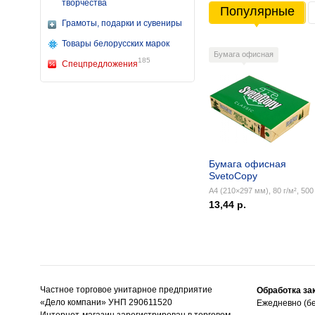
творчества
Популярные
Грамоты, подарки и сувениры
Товары белорусских марок
Бумага офисная
185
Спецпредложения
Бумага офисная
SvetoCopy
А4 (210×297 мм), 80 г/м², 500 
13,44 р.
Частное торговое унитарное предприятие
Обработка за
«Дело компани» УНП 290611520
Ежедневно (бе