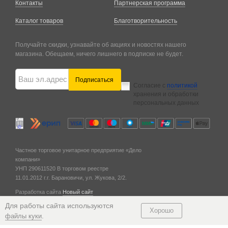
Контакты
Партнерская программа
Каталог товаров
Благотворительность
Получайте скидки, узнавайте об акциях и новостях нашего
магазина. Обещаем, ничего лишнего в подписке не будет.
Подписаться
Согласие с
политикой
хранения и обработки
персональных данных
Частное торговое унитарное предприятие «Дело
компани»
УНП 290611520
В торговом реестре
11.01.2012 г.
г. Барановичи,
ул. Жукова, 2/2.
Разработка сайта
Новый сайт
© 2011 — 2026
Для работы сайта используются
Хорошо
.
файлы куки