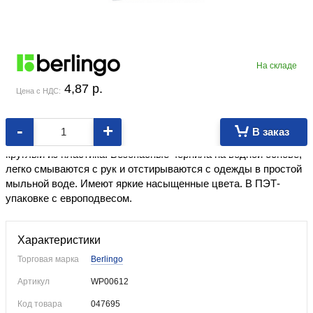
На складе
4,87
p.
Цена с НДС:
-
+
В заказ
Фломастеры предназначены для детского творчества. Корпус
круглый из пластика. Безопасные чернила на водной основе,
легко смываются с рук и отстирываются с одежды в простой
мыльной воде. Имеют яркие насыщенные цвета. В ПЭТ-
упаковке с европодвесом.
Характеристики
Торговая марка
Berlingo
Артикул
WP00612
Код товара
047695