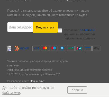
Получайте скидки, узнавайте об акциях и новостях нашего
магазина. Обещаем, ничего лишнего в подписке не будет.
Подписаться
Согласие с
политикой
хранения и обработки
персональных данных
Частное торговое унитарное предприятие «Дело
компани»
УНП 290611520
В торговом реестре
11.01.2012 г.
г. Барановичи,
ул. Жукова, 2/2.
Разработка сайта
Новый сайт
© 2011 — 2026
Для работы сайта используются
Хорошо
.
файлы куки