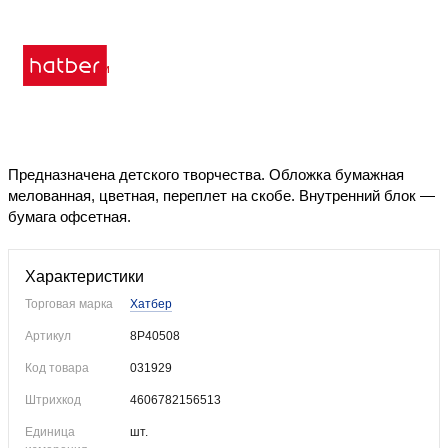
Уже купили
Предназначена детского творчества. Обложка бумажная
мелованная, цветная, переплет на скобе. Внутренний блок —
бумага офсетная.
Характеристики
Торговая марка
Хатбер
Артикул
8Р40508
Код товара
031929
Штрихкод
4606782156513
Единица
шт.