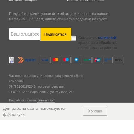
Получайте скидки, узнавайте об акциях и новостях нашего
магазина. Обещаем, ничего лишнего в подписке не будет.
Подписаться
Согласие с
политикой
хранения и обработки
персональных данных
Частное торговое унитарное предприятие «Дело
компани»
УНП 290611520
В торговом реестре
11.01.2012 г.
г. Барановичи,
ул. Жукова, 2/2.
Разработка сайта
Новый сайт
© 2011 — 2026
Для работы сайта используются
Хорошо
.
файлы куки