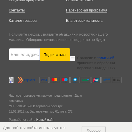
Бонусная программа
Оставить отзыв
Контакты
Партнерская программа
Каталог товаров
Благотворительность
Получайте скидки, узнавайте об акциях и новостях нашего
магазина. Обещаем, ничего лишнего в подписке не будет.
Подписаться
Согласие с
политикой
хранения и обработки
персональных данных
Частное торговое унитарное предприятие «Дело
компани»
УНП 290611520
В торговом реестре
11.01.2012 г.
г. Барановичи,
ул. Жукова, 2/2.
Разработка сайта
Новый сайт
© 2011 — 2026
Для работы сайта используются
Хорошо