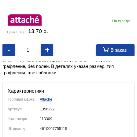
На складе
13,70
p.
Цена с НДС:
-
+
В заказ
Формат ≈А4.
Обложка из мелованного картона. Внутренний
блок — бумага белая офсетная, печать — голубое
графление, без полей. В деталях указан размер, тип
графления, цвет обложки.
Характеристики
Торговая марка
Attache
Артикул
1356297
Код товара
113309
Штрихкод
4610007755115