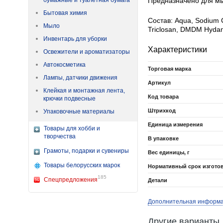
бумажные и туалетная бумага
Предназначено для мы
Бытовая химия
Состав: Aqua, Sodium C
Мыло
Triclosan, DMDM Hydanto
Инвентарь для уборки
Характеристики
Освежители и ароматизаторы
Автокосметика
Торговая марка
Лампы, датчики движения
Артикул
Клейкая и монтажная лента,
Код товара
крючки подвесные
Штрихкод
Упаковочные материалы
Единица измерения
Товары для хобби и
творчества
В упаковке
Грамоты, подарки и сувениры
Вес единицы, г
Товары белорусских марок
Нормативный срок изгото
185
Спецпредложения
Детали
Дополнительная информ
Другие варианты 