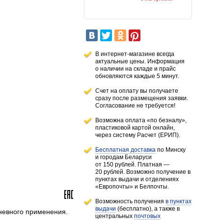
В интернет-магазине всегда
актуальные цены. Информация
о наличии
на складе
и прайс
обновляются каждые 5 минут.
Счет на оплату вы получаете
сразу после размещения заявки.
Согласование не требуется!
Возможна оплата «по безналу»,
пластиковой картой онлайн,
через систему Расчет (ЕРИП).
Бесплатная доставка
по Минску
и городам
Беларуси
от 150 рублей
. Платная —
20 рублей.
Возможно получение в
пунктах выдачи и отделениях
«Европочты» и Белпочты.
Возможность получения
в пунктах
выдачи
(бесплатно), а также в
невного применения.
центральных
почтовых