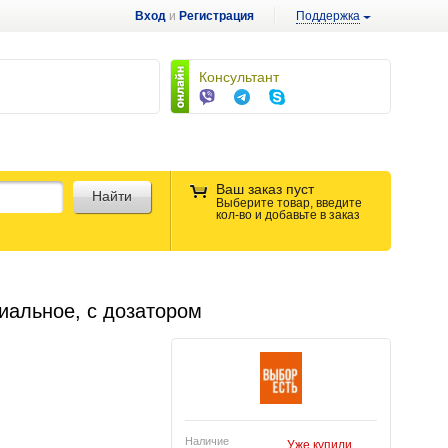
Вход
и
Регистрация
Поддержка
Консультант
Ваш заказ пуст
Найти
Выберите товар, введите
кол-во и добавьте в заказ
иальное, с дозатором
Наличие
Уже купили