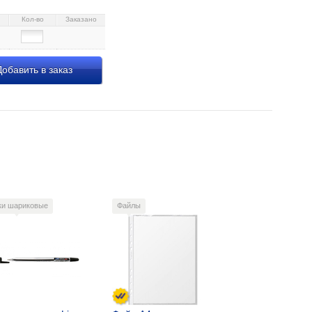
Кол-во
Заказано
обавить в заказ
ки шариковые
Файлы