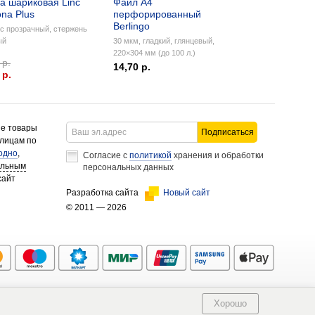
а шариковая Linc
Файл А4
na Plus
перфорированный
Berlingo
с прозрачный, стержень
ый
30 мкм, гладкий, глянцевый,
220×304 мм (до 100 л.)
 р.
14,70 р.
 p.
ие товары
Подписаться
 лицам по
одно
,
Согласие с
политикой
хранения и обработки
альным
персональных данных
сайт
Разработка сайта
Новый сайт
© 2011 — 2026
Хорошо