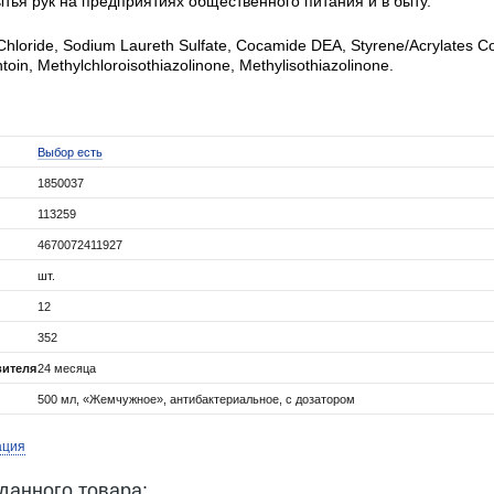
тья рук на предприятиях общественного питания и в быту.
hloride, Sodium Laureth Sulfate, Cocamide DEA, Styrene/Acrylates C
in, Methylchloroisothiazolinone, Methylisothiazolinone.
Выбор есть
1850037
113259
4670072411927
шт.
12
352
вителя
24 месяца
500 мл, «Жемчужное», антибактериальное, с дозатором
ация
данного товара: