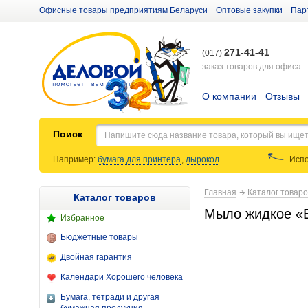
Офисные товары предприятиям Беларуси
Оптовые закупки
Пар
271-41-41
(017)
заказ товаров для офиса
О компании
Отзывы
Поиск
Например:
бумага для принтера
,
дырокол
Испо
Главная
Каталог товар
Каталог товаров
Мыло жидкое «В
Избранное
Бюджетные товары
Двойная гарантия
Календари Хорошего человека
Бумага, тетради и другая