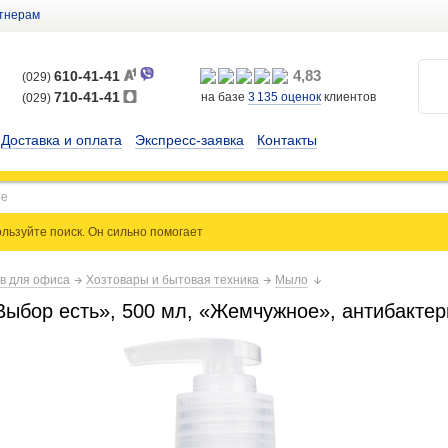
тнерам
4,83
610-41-41
(029)
710-41-41
на базе
3 135
оценок
клиентов
(029)
Доставка и оплата
Экспресс-заявка
Контакты
льзуйте поиск. Он сильно
помогает
ов для офиса
Хозтовары и бытовая техника
Мыло
ыбор есть», 500 мл, «Жемчужное», антибактер