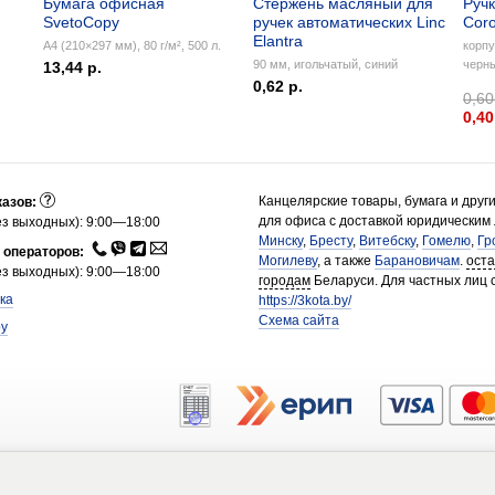
Бумага офисная
Стержень масляный для
Ручк
SvetoCopy
ручек автоматических Linc
Coro
Elantra
А4 (210×297 мм), 80 г/м², 500 л.
корпу
90 мм, игольчатый, синий
черн
13,44 р.
0,62 р.
0,60
0,40
Канцелярские товары, бумага и друг
казов:
для офиса с доставкой юридическим
з выходных): 9:00—18:00
Минску
,
Бресту
,
Витебску
,
Гомелю
,
Гр
 операторов:
Могилеву
, а также
Барановичам
.
ост
з выходных): 9:00—18:00
городам
Беларуси. Для частных лиц 
ка
https://3kota.by/
Схема сайта
by