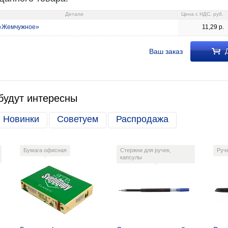
Детали
Цена c НДС, руб.
 «Жемчужное»
11,29
р.
Д
Ваш заказ
будут интересны
Новинки
Советуем
Распродажа
Бумага офисная
Стержни для ручек,
Руч
капсулы