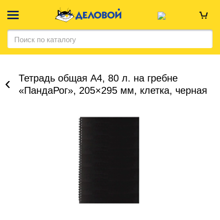
Тетрадь общая А4, 80 л. на гребне
«ПандаРог», 205×295 мм, клетка, черная