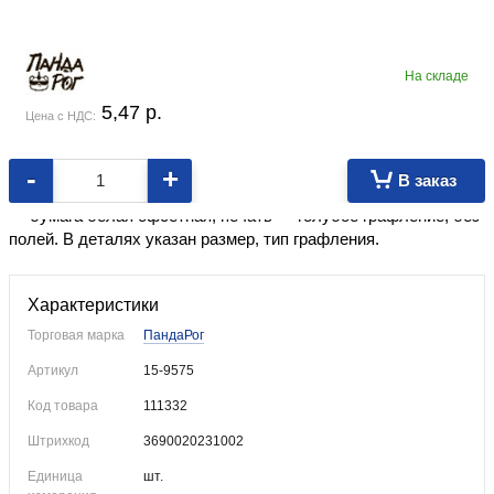
На складе
5,47
p.
Цена с НДС:
-
+
В заказ
Формат ≈А4
. Обложка из мягкого пластика. Внутренний блок
— бумага белая офсетная, печать — голубое графление, без
полей. В деталях указан размер, тип графления.
Характеристики
Торговая марка
ПандаРог
Артикул
15-9575
Код товара
111332
Штрихкод
3690020231002
Единица
шт.