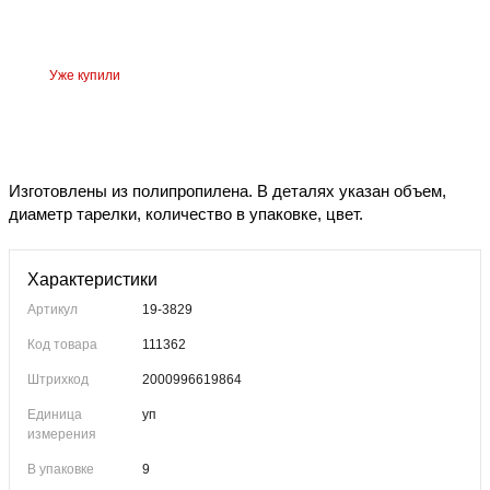
Уже купили
Изготовлены из полипропилена. В деталях указан объем,
диаметр тарелки, количество в упаковке, цвет.
Характеристики
Артикул
19-3829
Код товара
111362
Штрихкод
2000996619864
Единица
уп
измерения
В упаковке
9