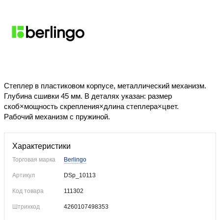
Уже купили
Степлер в пластиковом корпусе, металлический механизм.
Глубина сшивки 45 мм. В деталях указан: размер
скоб×мощность скрепления×длина степлера×цвет.
Рабочий механизм с пружиной.
Характеристики
Торговая марка
Berlingo
Артикул
DSp_10113
Код товара
111302
Штрихкод
4260107498353