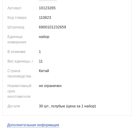
отключите пар).
Приложите бирку к выбранному месту и прижмите утюгом с
Артикул
10123265
обратной стороны изделия. Не двигая задержите его на 10-15
Код товара
110823
секунд.
Подождите, пока бирка остынет. Проверьте степень её
Штрихкод
6900101232659
приклеивания. При необходимости повторите.
Единица
набор
измерения
Важно: не стирайте вещь минимум сутки после приклеивания
бирки.
В упаковке
1
Вес единицы, г
11
Страна
Китай
производства
Нормативный
не ограничен
срок
изготовителя
Детали
30 шт., голубые (цена за 1 набор)
Дополнительная информация