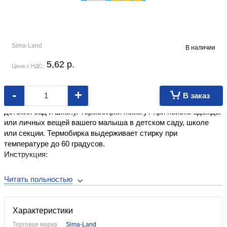
Sima-Land
В наличии
5,62
p.
Цена с НДС:
-
+
В заказ
Набор термобирок — это незаменимая вещь ребенку в
детский сад и школу. Термобирки помогут при поиске одежды
или личных вещей вашего малыша в детском саду, школе
или секции. Термобирка выдерживает стирку при
температуре до 60 градусов.
Инструкция:
Напишите имя ребёнка капилярной ручкой (подождите пока
надпись высохнет).
Отрежьте бирку ножницами и выберите место для
приклеивания бирки. Расположите её надписью вверх.
Характеристики
Нагрейте утюг до температуры 170 градусов (предварительно
Торговая марка
Sima-Land