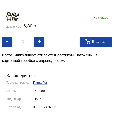
На складе
6,30
p.
Цена с НДС:
-
+
В заказ
Карандаши для детского творчества дома и в школе. Корпус
шестигранный, изготовлен из пластика. Яркие насыщенные
цвета, мягко пишут, стираются ластиком. Заточены. В
картонной коробке с европодвесом.
Характеристики
Торговая марка
ПандаРог
Артикул
15-8100
Код товара
110744
Штрихкод
3691712426003