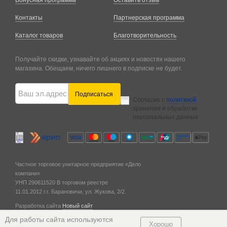
Бонусная программа
Оставить отзыв
Контакты
Партнерская программа
Каталог товаров
Благотворительность
Получайте скидки, узнавайте об акциях и новостях нашего
магазина. Обещаем, ничего лишнего в подписке не будет.
Подписаться
Согласие с
политикой
хранения и обработки
персональных данных
Частное торговое унитарное предприятие «Дело
компани»
УНП 290611520
В торговом реестре
11.01.2012 г.
г. Барановичи,
ул. Жукова, 2/2.
Разработка сайта
Новый сайт
© 2011 — 2026
Для работы сайта используются
Хорошо