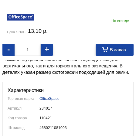
На складе
13,10
p.
Цена с НДС:
-
+
В заказ
Изготовлена из высококачественного пластика, со стеклом.
Рамка с внутренней золотой каймой. Подходит как для
вертикального, так и для горизонтального размещения. В
деталях указан размер фотографии подходящей для рамки.
Характеристики
Торговая марка
OfficeSpace
Артикул
234017
Код товара
110421
Штрихкод
4680211081003