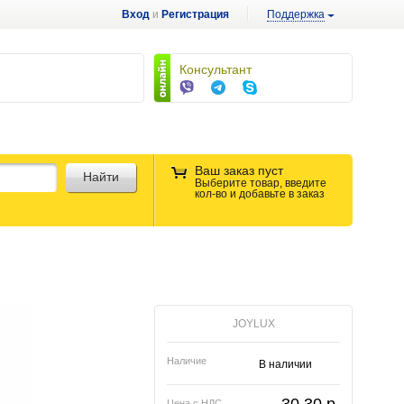
Вход
и
Регистрация
Поддержка
Консультант
Ваш заказ пуст
Найти
Выберите товар, введите
кол-во и добавьте в заказ
JOYLUX
Наличие
В наличии
Цена с НДС