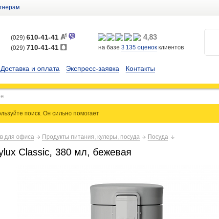
тнерам
4,83
610-41-41
(029)
710-41-41
на базе
3 135
оценок
клиентов
(029)
Доставка и оплата
Экспресс-заявка
Контакты
льзуйте поиск. Он сильно
помогает
ов для офиса
Продукты питания, кулеры, посуда
Посуда
lux Classic, 380 мл, бежевая