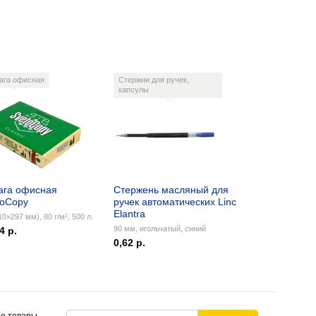
ага офисная
Стержни для ручек,
капсулы
ага офисная
Стержень масляный для
toCopy
ручек автоматических Linc
Elantra
10×297 мм), 80 г/м², 500 л.
90 мм, игольчатый, синий
4 р.
0,62 р.