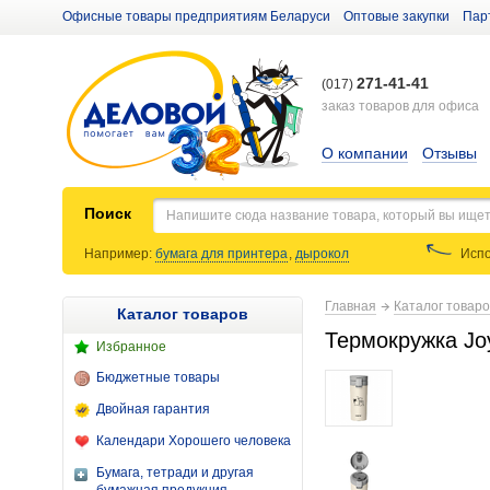
Офисные товары предприятиям Беларуси
Оптовые закупки
Пар
271-41-41
(017)
заказ товаров для офиса
О компании
Отзывы
Поиск
Например:
бумага для принтера
,
дырокол
Испо
Главная
Каталог товар
Каталог товаров
Термокружка Joy
Избранное
Бюджетные товары
Двойная гарантия
Календари Хорошего человека
Бумага, тетради и другая