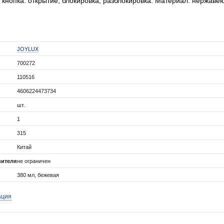
кнопка: открытие, блокировка, разблокировка. Материал: нержаве
JOYLUX
700272
110516
4606224473734
шт.
1
315
Китай
вителя
не ограничен
380 мл, бежевая
ация