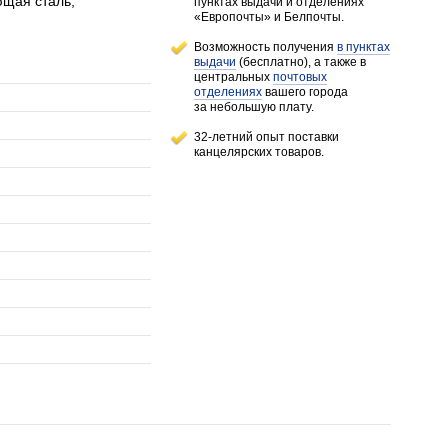
ющая сталь,
пунктах выдачи и отделениях
«Европочты» и Белпочты.
Возможность получения
в пунктах
выдачи
(бесплатно), а также в
центральных
почтовых
отделениях
вашего города
за небольшую плату.
32-летний опыт поставки
канцелярских товаров.