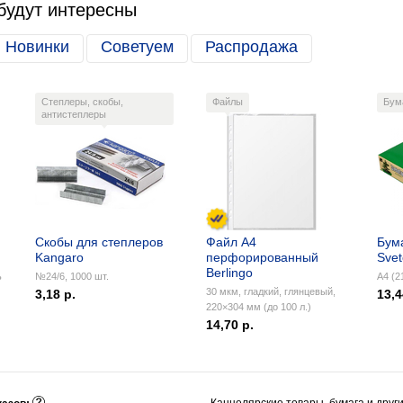
будут интересны
Новинки
Советуем
Распродажа
Степлеры, скобы,
Файлы
Бум
антистеплеры
Скобы для степлеров
Файл А4
Бум
Kangaro
перфорированный
Sve
Berlingo
ь
№24/6, 1000 шт.
А4 (2
30 мкм, гладкий, глянцевый,
3,18 р.
13,4
220×304 мм (до 100 л.)
14,70 р.