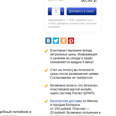
30,30
p.
-
+
Добавить в заказ
Удерживайте ⇧ shift, нажимая на +,
чтобы добавить количество, кратное
упаковке
В интернет-магазине всегда
актуальные цены. Информация
о наличии
на складе
и прайс
обновляются каждые 5 минут.
Счет на оплату вы получаете
сразу после размещения заявки.
Согласование не требуется!
Возможна оплата «по безналу»,
пластиковой картой онлайн,
через систему Расчет (ЕРИП).
Бесплатная доставка
по Минску
и городам
Беларуси
от 150 рублей
. Платная —
добный питейник и
20 рублей.
Возможно получение в