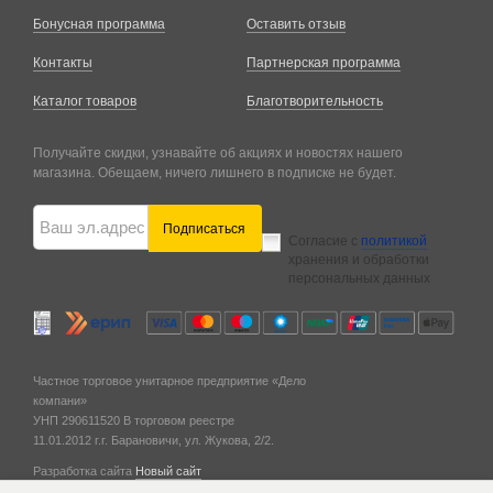
Бонусная программа
Оставить отзыв
Контакты
Партнерская программа
Каталог товаров
Благотворительность
Получайте скидки, узнавайте об акциях и новостях нашего
магазина. Обещаем, ничего лишнего в подписке не будет.
Подписаться
Согласие с
политикой
хранения и обработки
персональных данных
Частное торговое унитарное предприятие «Дело
компани»
УНП 290611520
В торговом реестре
11.01.2012 г.
г. Барановичи,
ул. Жукова, 2/2.
Разработка сайта
Новый сайт
© 2011 — 2026