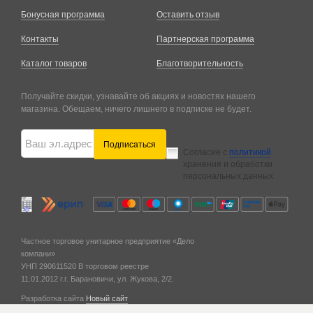
Бонусная программа
Оставить отзыв
Контакты
Партнерская программа
Каталог товаров
Благотворительность
Получайте скидки, узнавайте об акциях и новостях нашего
магазина. Обещаем, ничего лишнего в подписке не будет.
Подписаться
Согласие с
политикой
хранения и обработки
персональных данных
Частное торговое унитарное предприятие «Дело
компани»
УНП 290611520
В торговом реестре
11.01.2012 г.
г. Барановичи,
ул. Жукова, 2/2.
Разработка сайта
Новый сайт
© 2011 — 2026