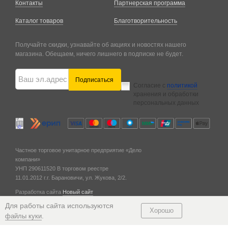
Контакты
Партнерская программа
Каталог товаров
Благотворительность
Получайте скидки, узнавайте об акциях и новостях нашего
магазина. Обещаем, ничего лишнего в подписке не будет.
Подписаться
Согласие с
политикой
хранения и обработки
персональных данных
Частное торговое унитарное предприятие «Дело
компани»
УНП 290611520
В торговом реестре
11.01.2012 г.
г. Барановичи,
ул. Жукова, 2/2.
Разработка сайта
Новый сайт
© 2011 — 2026
Для работы сайта используются
Хорошо
.
файлы куки