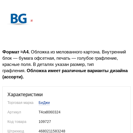
Уже купили
Формат ≈А4.
Обложка из мелованного картона. Внутренний
блок — бумага офсетная, печать — голубое графление,
красные поля. В деталях указан размер, тип
графления.
Обложка имеет различные варианты дизайна
(ассорти).
Характеристики
Торговая марка
БиДжи
Артикул
Т4ск8060324
Код товара
109727
Штрихкод
4680211583248