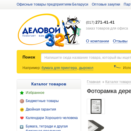
Офисные товары предприятиям Беларуси
Оптовые закупки
Пар
271-41-41
(017)
заказ товаров для офиса
О компании
Отзывы
Поиск
Например:
бумага для принтера
,
дырокол
Испо
Главная
Каталог товар
Каталог товаров
Фоторамка дере
Избранное
Бюджетные товары
Двойная гарантия
Календари Хорошего человека
Бумага, тетради и другая