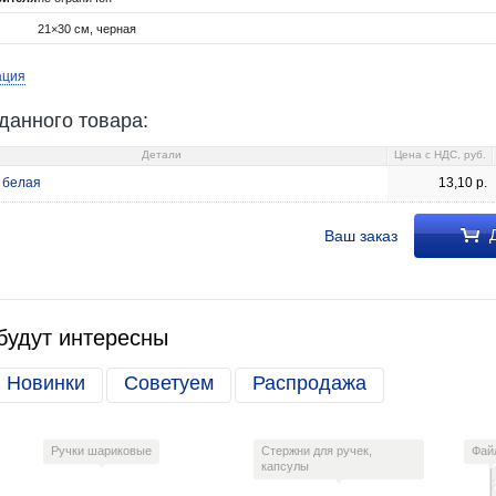
21×30 см, черная
ация
данного товара:
Детали
Цена c НДС, руб.
 белая
13,10
р.
Д
Ваш заказ
будут интересны
Новинки
Советуем
Распродажа
Ручки шариковые
Стержни для ручек,
Фай
капсулы