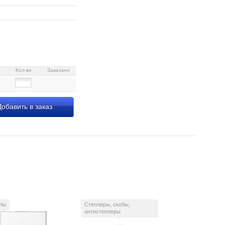
Кол-во
Заказано
обавить в заказ
лы
Степлеры, скобы,
антистеплеры