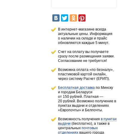
В интернет-магазине всегда
актуальные цены. Информация
о наличии
на складе
и прайс
обновляются каждые 5 минут.
Счет на оплату вы получаете
сразу после размещения заявки.
Согласование не требуется!
Возможна оплата «по безналу»,
пластиковой картой онлайн,
через систему Расчет (ЕРИП).
Бесплатная доставка
по Минску
и городам
Беларуси
от 150 рублей
. Платная —
20 рублей.
Возможно получение в
пунктах выдачи и отделениях
«Европочты» и Белпочты.
Возможность получения
в пунктах
выдачи
(бесплатно), а также в
центральных
почтовых
отделениях
вашего города