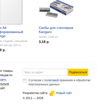
л А4
Скобы для степлеров
форированный
Kangaro
ingo
№24/6, 1000 шт.
м, гладкий, глянцевый,
3,18 р.
04 мм (до 100 л.)
0 р.
ие товары
Подписаться
 лицам по
одно
,
Согласие с
политикой
хранения и обработки
альным
персональных данных
сайт
Разработка сайта
Новый сайт
© 2011 — 2026