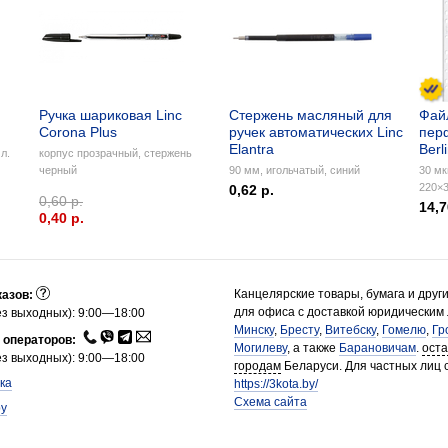
Ручка шариковая Linc
Стержень масляный для
Фай
Corona Plus
ручек автоматических Linc
пер
Elantra
Berl
л.
корпус прозрачный, стержень
черный
90 мм, игольчатый, синий
30 мк
220×3
0,62 р.
0,60 р.
14,7
0,40 p.
Канцелярские товары, бумага и друг
казов:
для офиса с доставкой юридическим
з выходных): 9:00—18:00
Минску
,
Бресту
,
Витебску
,
Гомелю
,
Гр
 операторов:
Могилеву
, а также
Барановичам
.
ост
з выходных): 9:00—18:00
городам
Беларуси. Для частных лиц 
ка
https://3kota.by/
Схема сайта
by