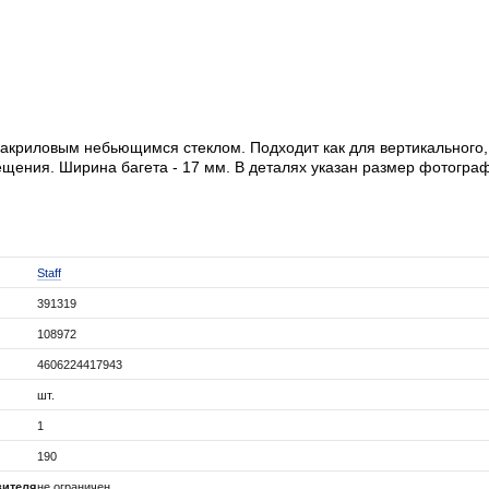
 акриловым небьющимся стеклом. Подходит как для вертикального, 
ещения. Ширина багета - 17 мм. В деталях указан размер фотогра
Staff
391319
108972
4606224417943
шт.
1
190
вителя
не ограничен