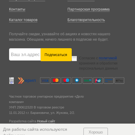
Контакты
Партнерская программа
Каталог товаров
Благотворительность
Получайте скидки, узнавайте об акциях и новостях нашего
магазина. Обещаем, ничего лишнего в подписке не будет.
Подписаться
Согласие с
политикой
хранения и обработки
персональных данных
Частное торговое унитарное предприятие «Дело
компани»
УНП 290611520
В торговом реестре
11.01.2012 г.
г. Барановичи,
ул. Жукова, 2/2.
Разработка сайта
Новый сайт
© 2011 — 2026
Для работы сайта используются
Хорошо