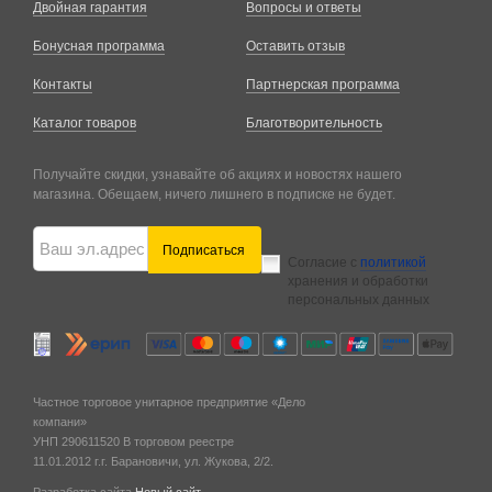
Двойная гарантия
Вопросы и ответы
Бонусная программа
Оставить отзыв
Контакты
Партнерская программа
Каталог товаров
Благотворительность
Получайте скидки, узнавайте об акциях и новостях нашего
магазина. Обещаем, ничего лишнего в подписке не будет.
Подписаться
Согласие с
политикой
хранения и обработки
персональных данных
Частное торговое унитарное предприятие «Дело
компани»
УНП 290611520
В торговом реестре
11.01.2012 г.
г. Барановичи,
ул. Жукова, 2/2.