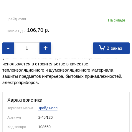
Трейд Ролл
На складе
106,70
p.
Цена с НДС:
-
+
В заказ
Пленка полиэтиленовая применяется в качестве
упаковочного материала, для покрытия парников. Также
используется в строительстве в качестве
теплоизоляционного и шумоизоляционного материала
защиты предметов интерьера, бытовых принадлежностей,
электроприборов.
Характеристики
Торговая марка
Трейд Ролл
Артикул
2-45/120
Код товара
108650