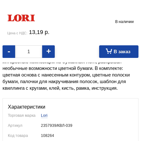
В наличии
13,19
p.
Цена с НДС:
-
+
В заказ
Набор для детского творчества. Позволит создавать
интересные композиции из бумажных лент, раскрывая
необычные возможности цветной бумаги. В комплекте:
цветная основа с нанесенным контуром, цветные полоски
бумаги, палочки для накручивания полосок, шаблон для
квиллинга с кругами, клей, кисть, рамка, инструкция.
Характеристики
Торговая марка
Lori
Артикул
2357939/КВЛ-039
Код товара
108264