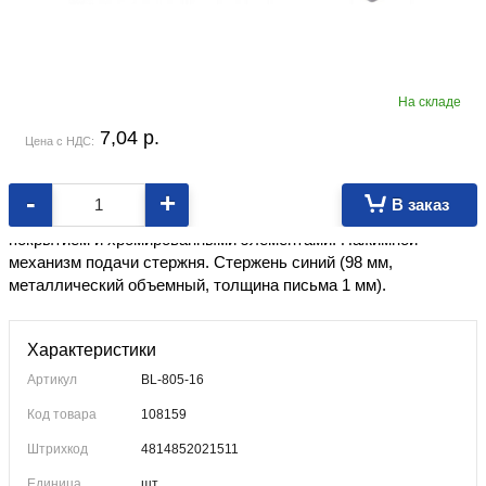
На складе
7,04
p.
Цена с НДС:
-
+
В заказ
Шариковая ручка в цветном корпусе с матовым лаковым
покрытием и хромированными элементами. Нажимной
механизм подачи стержня. Стержень синий (98 мм,
металлический объемный, толщина письма 1 мм).
Характеристики
Артикул
BL-805-16
Код товара
108159
Штрихкод
4814852021511
Единица
шт.