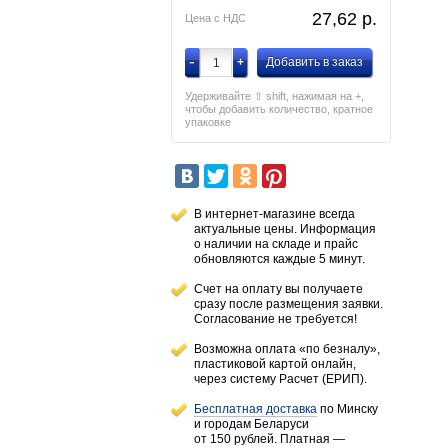
27,62
p.
Цена с НДС
-
+
Добавить в заказ
Удерживайте ⇧ shift, нажимая на +,
чтобы добавить количество, кратное
упаковке
В интернет-магазине всегда
актуальные цены. Информация
о наличии
на складе
и прайс
обновляются каждые 5 минут.
Счет на оплату вы получаете
сразу после размещения заявки.
Согласование не требуется!
Возможна оплата «по безналу»,
пластиковой картой онлайн,
через систему Расчет (ЕРИП).
Бесплатная доставка
по Минску
и городам
Беларуси
от 150 рублей
. Платная —