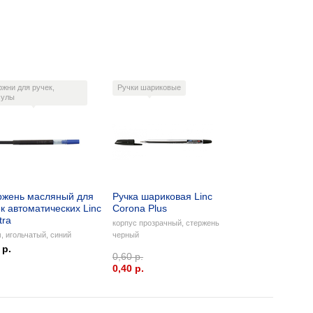
ржни для ручек,
Ручки шариковые
сулы
ржень масляный для
Ручка шариковая Linc
к автоматических Linc
Corona Plus
tra
корпус прозрачный, стержень
, игольчатый, синий
черный
 р.
0,60 р.
0,40 p.