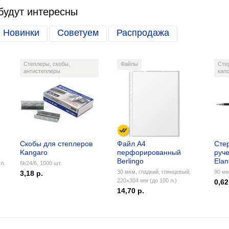
будут интересны
Новинки
Советуем
Распродажа
Степлеры, скобы,
Файлы
Сте
антистеплеры
кап
Скобы для степлеров
Файл А4
Сте
Kangaro
перфорированный
руче
Berlingo
Elan
л.
№24/6, 1000 шт.
30 мкм, гладкий, глянцевый,
90 мм
3,18 р.
220×304 мм (до 100 л.)
0,62
14,70 р.