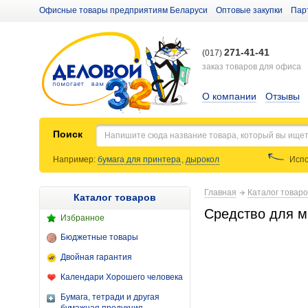
Офисные товары предприятиям Беларуси
Оптовые закупки
Пар
271-41-41
(017)
заказ товаров для офиса
О компании
Отзывы
Поиск
Например:
бумага для принтера
,
дырокол
Испо
Главная
Каталог товар
Каталог товаров
Средство для м
Избранное
Бюджетные товары
Двойная гарантия
Календари Хорошего человека
Бумага, тетради и другая