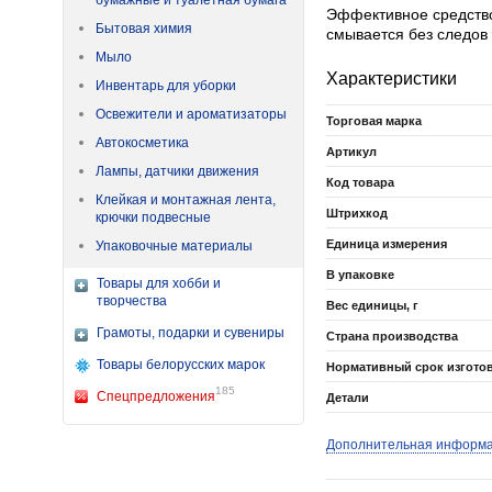
бумажные и туалетная бумага
Эффективное средство
Бытовая химия
смывается без следов 
Мыло
Характеристики
Инвентарь для уборки
Освежители и ароматизаторы
Торговая марка
Автокосметика
Артикул
Лампы, датчики движения
Код товара
Клейкая и монтажная лента,
Штрихкод
крючки подвесные
Единица измерения
Упаковочные материалы
В упаковке
Товары для хобби и
творчества
Вес единицы, г
Грамоты, подарки и сувениры
Страна производства
Товары белорусских марок
Нормативный срок изгото
185
Спецпредложения
Детали
Дополнительная информ