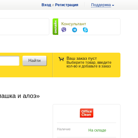
Вход
и
Регистрация
Поддержка
Консультант
Ваш заказ пуст
Найти
Выберите товар, введите
кол-во и добавьте в заказ
машка и алоэ»
Наличие
На складе