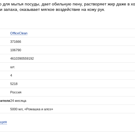
 для мытья посуды, дает обильную пену, растворяет жир даже в х
и запаха, оказывает мягкое воздействие на кожу рук.
OfficeClean
371666
106790
4610390559192
шт.
4
5218
Россия
вителя
24 месяца
5000 мл, «Ромашка и алоэ»
ация