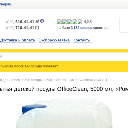
тнерам
4,83
610-41-41
(029)
710-41-41
на базе
3 135
оценок
клиентов
(029)
Доставка и оплата
Экспресс-заявка
Контакты
льзуйте поиск. Он сильно
помогает
ов для офиса
Хозтовары и бытовая техника
Бытовая химия
ытья детской посуды OfficeClean, 5000 мл, «Ро