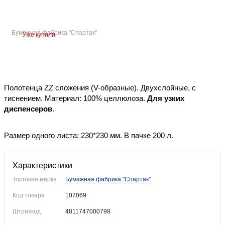
Бумажная фабрика "Спартак"
Уже купили
Полотенца ZZ сложения (V-образные). Двухслойные, с
тиснением. Материал: 100% целлюлоза.
Для узких
диспенсеров
.
Размер одного листа: 230*230 мм. В пачке 200 л.
Характеристики
Торговая марка
Бумажная фабрика "Спартак"
Код товара
107069
Штрихкод
4811747000798