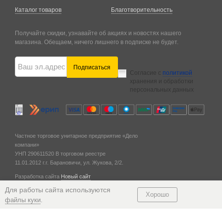
Каталог товаров
Благотворительность
Получайте скидки, узнавайте об акциях и новостях нашего
магазина. Обещаем, ничего лишнего в подписке не будет.
Подписаться
Согласие с
политикой
хранения и обработки
персональных данных
Частное торговое унитарное предприятие «Дело
компани»
УНП 290611520
В торговом реестре
11.01.2012 г.
г. Барановичи,
ул. Жукова, 2/2.
Разработка сайта
Новый сайт
© 2011 — 2026
Для работы сайта используются
Хорошо
.
файлы куки