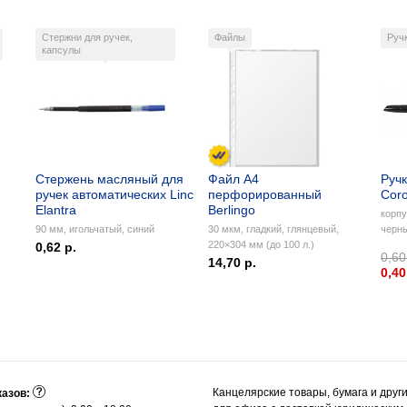
Стержни для ручек,
Файлы
Руч
капсулы
Стержень масляный для
Файл А4
Ручк
ручек автоматических Linc
перфорированный
Coro
Elantra
Berlingo
корпу
90 мм, игольчатый, синий
30 мкм, гладкий, глянцевый,
черн
220×304 мм (до 100 л.)
0,62 р.
0,60
14,70 р.
0,40
Канцелярские товары, бумага и друг
казов: