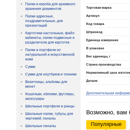
Папки и короба для архивного
Торговая марка
хранения документов
Артикул
Папки адресные,
поздравительные, для
Код товара
презентаций
Штрихкод
Картотеки настольные, файл-
кабинеты, папки подвесные и
Единица измерения
разделители для картотек
В упаковке
Папки и портфели из
натуральной и искусственной
Вес единицы, г
кожи
Страна производства
Сумки
Нормативный срок изгото
Сумки для ноутбуков и техники
Детали
Визитницы, альбомы для
монет
Дополнительная информ
Кошельки, обложки, футляры,
аксессуары
Школьные портфели и ранцы
Возможно, вам 
Школьные папки, тубусы для
чертежей, пеналы
Популярные
Школьные пеналы