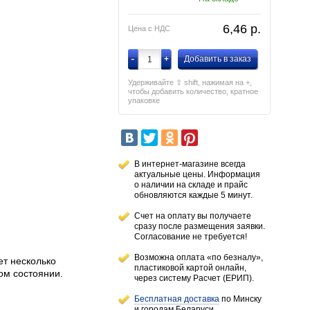
6,46
p.
Цена с НДС
-
+
Добавить в заказ
Удерживайте ⇧ shift, нажимая на +,
чтобы добавить количество, кратное
упаковке
В интернет-магазине всегда
актуальные цены. Информация
о наличии
на складе
и прайс
обновляются каждые 5 минут.
Счет на оплату вы получаете
сразу после размещения заявки.
Согласование не требуется!
Возможна оплата «по безналу»,
ет несколько
пластиковой картой онлайн,
ом состоянии.
через систему Расчет (ЕРИП).
Бесплатная доставка
по Минску
и городам
Беларуси