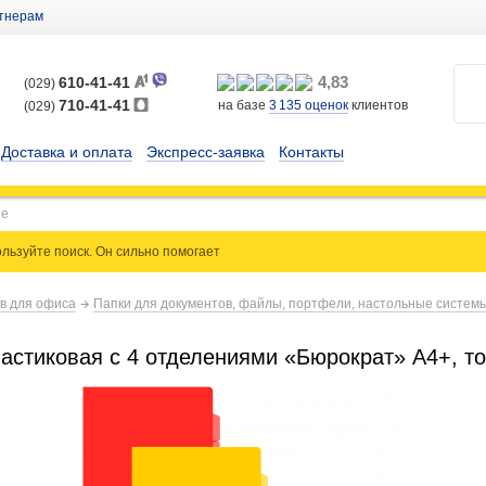
тнерам
4,83
610-41-41
(029)
710-41-41
на базе
3 135
оценок
клиентов
(029)
Доставка и оплата
Экспресс-заявка
Контакты
льзуйте поиск. Он сильно
помогает
ов для офиса
Папки для документов, файлы, портфели, настольные систем
ластиковая с 4 отделениями «Бюрократ» А4+, т