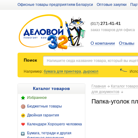
Офисные товары предприятиям Беларуси
Оптовые закупки
Пар
271-41-41
(017)
заказ товаров для офиса
О компании
Отзывы
Поиск
Например:
бумага для принтера
,
дырокол
Испо
Главная
Каталог товар
Каталог товаров
для документов
Избранное
Папка-уголок п
Бюджетные товары
Двойная гарантия
Календари Хорошего человека
Бумага, тетради и другая