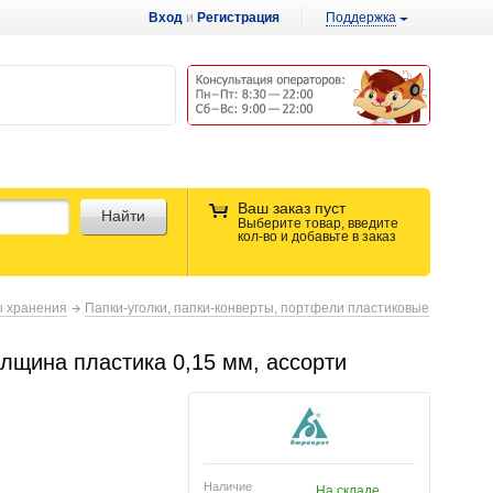
Вход
и
Регистрация
Поддержка
Ваш заказ пуст
Найти
Выберите товар, введите
кол-во и добавьте в заказ
ы хранения
Папки-уголки, папки-конверты, портфели пластиковые
олщина пластика 0,15 мм, ассорти
Наличие
На складе