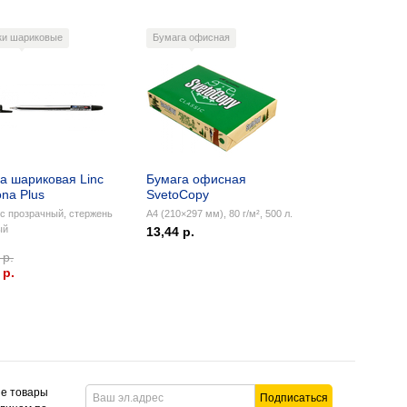
ки шариковые
Бумага офисная
а шариковая Linc
Бумага офисная
na Plus
SvetoCopy
с прозрачный, стержень
А4 (210×297 мм), 80 г/м², 500 л.
ый
13,44 р.
 р.
 p.
ие товары
Подписаться