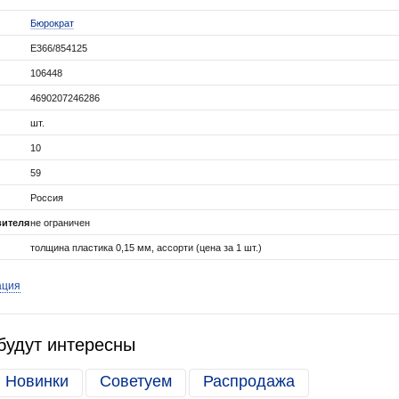
Бюрократ
E366/854125
106448
4690207246286
шт.
10
59
Россия
вителя
не ограничен
толщина пластика 0,15 мм, ассорти (цена за 1 шт.)
ация
будут интересны
Новинки
Советуем
Распродажа