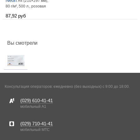
Neon
А4 (210×297 мм),
80 г/м², 500 л., розовая
87,92 руб
Вы смотрели
Консультация операторов: ежедневно (без выходных) с 9:00 до 18:00.
(029)
610-41-41
мобильный A1
(029)
710-41-41
мобильный MTC