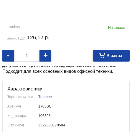
Trophee
На складе
126,12
p.
Цена с НДС:
-
+
В заказ
Бумага для офисной техники. Применяется для изготовления
документов и рекламной продукции высокого качества.
Подходит для всех основных видов офисной техники.
Характеристики
Торговая марка
Trophee
Артикул
1705SC
Код товара
106398
Штрихкод
3329680170504