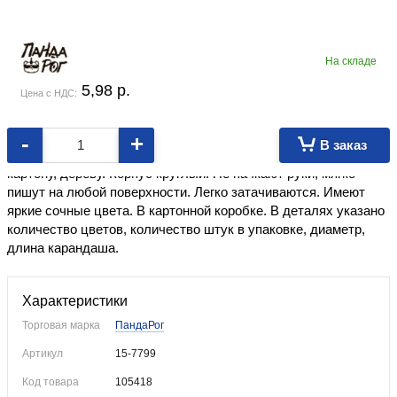
На складе
5,98
p.
Цена с НДС:
-
+
В заказ
Предназначены для рисования, разметки и письма по бумаге,
картону, дереву. Корпус круглый. Не пачкают руки, мягко
пишут на любой поверхности. Легко затачиваются. Имеют
яркие сочные цвета. В картонной коробке. В деталях указано
количество цветов, количество штук в упаковке, диаметр,
длина карандаша.
Характеристики
Торговая марка
ПандаРог
Артикул
15-7799
Код товара
105418