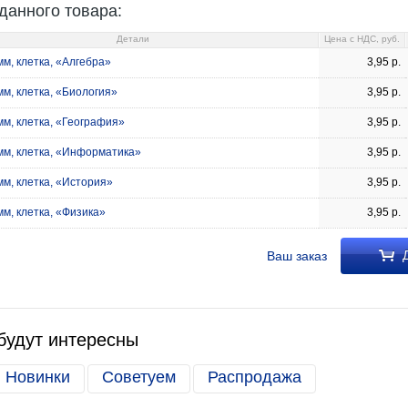
данного товара:
Детали
Цена c НДС, руб.
м, клетка, «Алгебра»
3,95
р.
м, клетка, «Биология»
3,95
р.
мм, клетка, «География»
3,95
р.
мм, клетка, «Информатика»
3,95
р.
м, клетка, «История»
3,95
р.
м, клетка, «Физика»
3,95
р.
Д
Ваш заказ
будут интересны
Новинки
Советуем
Распродажа