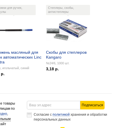
ржни для ручек,
Степлеры, скобы,
сулы
антистеплеры
ржень масляный для
Скобы для степлеров
к автоматических Linc
Kangaro
tra
№24/6, 1000 шт.
, игольчатый, синий
3,18 р.
 р.
ие товары
Подписаться
 лицам по
одно
,
Согласие с
политикой
хранения и обработки
альным
персональных данных
сайт