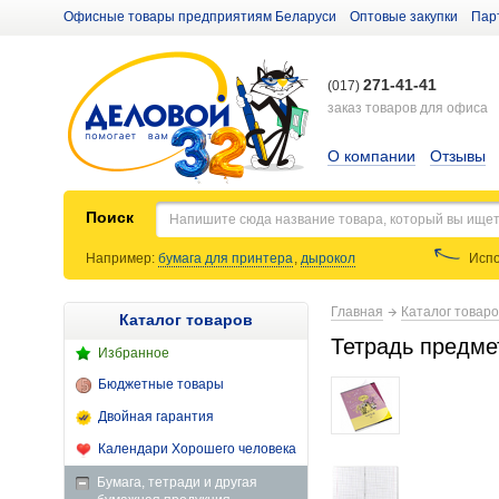
Офисные товары предприятиям Беларуси
Оптовые закупки
Пар
271-41-41
(017)
заказ товаров для офиса
О компании
Отзывы
Поиск
Например:
бумага для принтера
,
дырокол
Испо
Главная
Каталог товар
Каталог товаров
Тетрадь предме
Избранное
Бюджетные товары
Двойная гарантия
Календари Хорошего человека
Бумага, тетради и другая