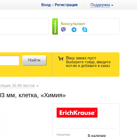
Вход
и
Регистрация
Поддержка
Консультант
Ваш заказ пуст
Найти
Выберите товар, введите
кол-во и добавьте в заказ
общие 36-48 листов
03 мм, клетка, «Химия»
Наличие
В наличии