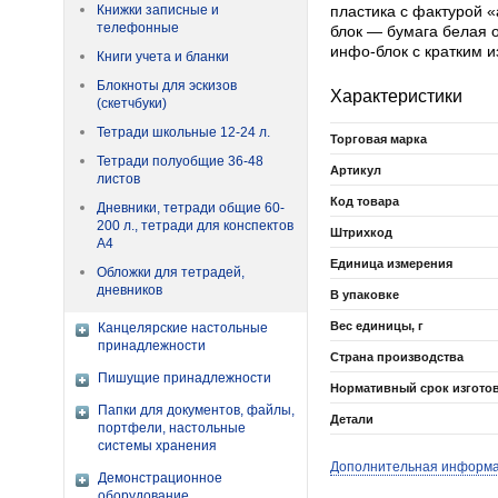
Книжки записные и
пластика с фактурой 
телефонные
блок — бумага белая о
инфо-блок с кратким 
Книги учета и бланки
Блокноты для эскизов
Характеристики
(скетчбуки)
Тетради школьные 12-24 л.
Торговая марка
Тетради полуобщие 36-48
Артикул
листов
Код товара
Дневники, тетради общие 60-
200 л., тетради для конспектов
Штрихкод
А4
Единица измерения
Обложки для тетрадей,
дневников
В упаковке
Вес единицы, г
Канцелярские настольные
принадлежности
Страна производства
Пишущие принадлежности
Нормативный срок изгото
Папки для документов, файлы,
Детали
портфели, настольные
системы хранения
Дополнительная информ
Демонстрационное
оборудование