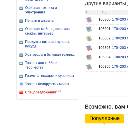
Другие варианты 
Офисная техника и
электроника
Фото
Код
105300
170×203 м
Печати и штампы
Офисная мебель, стеллажи,
105301
170×203 м
сейфы, интерьер
105302
170×203 
Продукты питания, кулеры,
посуда
105303
170×203 
Хозтовары и бытовая техника
105304
170×203 м
Товары для хобби и
105305
170×203 м
творчества
Грамоты, подарки и сувениры
Товары белорусских марок
185
Спецпредложения
Возможно, вам 
Популярные