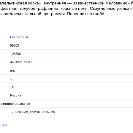
«апельсиновая корка», внутренняя — из качественной мелованной 
фсетная, голубое графление, красные поля. Скругленные уголки о
изложением школьной программы. Переплет на скобе.
Erich Krause
59509
105306
4601921595093
шт.
1
115
Россия
вителя
не ограничен
170×203 мм, клетка, «Химия»
ация