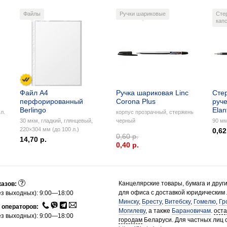
Файлы
Ручки шариковые
Сте
кап
Файл А4
Ручка шариковая Linc
Сте
перфорированный
Corona Plus
руче
Berlingo
Elan
л.
корпус прозрачный, стержень
30 мкм, гладкий, глянцевый,
черный
90 мм
220×304 мм (до 100 л.)
0,62
0,60 р.
14,70 р.
0,40 p.
Канцелярские товары, бумага и друг
казов:
для офиса с доставкой юридическим
з выходных): 9:00—18:00
Минску
,
Бресту
,
Витебску
,
Гомелю
,
Гр
 операторов:
Могилеву
, а также
Барановичам
.
ост
з выходных): 9:00—18:00
городам
Беларуси. Для частных лиц 