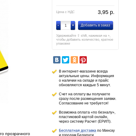
3,95
p.
Цена с НДС
-
+
Добавить в заказ
Удерживайте ⇧ shift, нажимая на +,
чтобы добавить количество, кратное
упаковке
В интернет-магазине всегда
актуальные цены. Информация
о наличии
на складе
и прайс
обновляются каждые 5 минут.
Счет на оплату вы получаете
сразу после размещения заявки.
Согласование не требуется!
Возможна оплата «по безналу»,
пластиковой картой онлайн,
через систему Расчет (ЕРИП).
Бесплатная доставка
по Минску
го прозрачного
и городам
Беларуси