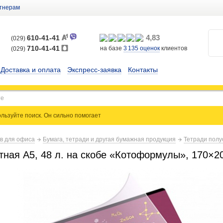
тнерам
4,83
610-41-41
(029)
710-41-41
на базе
3 135
оценок
клиентов
(029)
Доставка и оплата
Экспресс-заявка
Контакты
льзуйте поиск. Он сильно
помогает
ов для офиса
Бумага, тетради и другая бумажная продукция
Тетради полу
тная А5, 48 л. на скобе «Котоформулы», 170×2