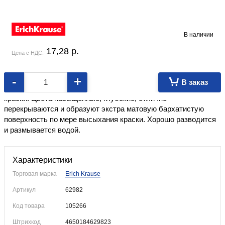
В наличии
17,28
p.
Цена с НДС:
-
+
В заказ
Гуашь ErichKrause отличает высокая кроющая способность
краски. Цвета насыщенные, глубокие, отлично
перекрываются и образуют экстра матовую бархатистую
поверхность по мере высыхания краски. Хорошо разводится
и размывается водой.
Характеристики
Торговая марка
Erich Krause
Артикул
62982
Код товара
105266
Штрихкод
4650184629823