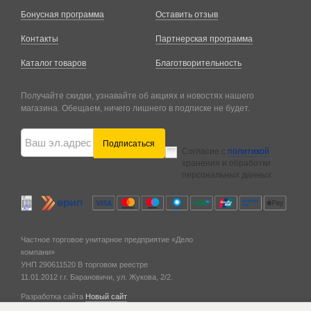
Бонусная программа
Оставить отзыв
Контакты
Партнерская программа
Каталог товаров
Благотворительность
Получайте скидки, узнавайте об акциях и новостях нашего
магазина. Обещаем, ничего лишнего в подписке не будет.
Подписаться
Согласие с
политикой
хранения и обработки
персональных данных
Частное торговое унитарное предприятие «Дело
компани»
УНП 290611520
В торговом реестре
11.01.2012 г.
г. Барановичи,
ул. Жукова, 2/2.
Разработка сайта
Новый сайт
© 2011 — 2026