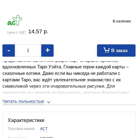
В наличии
14,57
p.
Цена с НДС:
-
+
В заказ
Эта уникальная арт-терапевтическая раскраска
представляет 22 иллюстрации карт Старших арканов,
вдохновленных Таро Уэйта. Главные герои каждой карты –
сказочные котики. Даже если вы никогда не работали с
картами Таро, вас ждёт увлекательное знакомство с их
символикой через эти очаровательные рисунки. Для
творчества вы можете использовать цветные фломастеры,
грифельные или восковые карандаши, либо ручки.
Характеристики
Торговая марка
АСТ