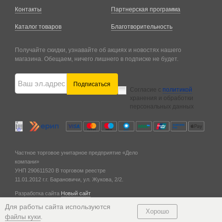
Контакты
Партнерская программа
Каталог товаров
Благотворительность
Получайте скидки, узнавайте об акциях и новостях нашего
магазина. Обещаем, ничего лишнего в подписке не будет.
Подписаться
Согласие с
политикой
хранения и обработки
персональных данных
Частное торговое унитарное предприятие «Дело
компани»
УНП 290611520
В торговом реестре
11.01.2012 г.
г. Барановичи,
ул. Жукова, 2/2.
Разработка сайта
Новый сайт
© 2011 — 2026
Для работы сайта используются
Хорошо
.
файлы куки