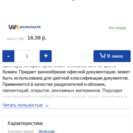
На складе
16,38
p.
Цена с НДС:
-
+
В заказ
Идеальна для изготовления листовок на черно-белом
принтере, которые привлекают внимание за счет цвета
бумаги. Придает разнообразие офисной документации, может
быть использована для цветной классификации документов.
Применяется в качестве разделителей и обложек,
презентаций, открыток, рекламных материалов. Подходит
для лазерной и струйной печати, на всех видах оргтехники и
ризографии. Интенсивность цвета бумаги в пачках может
отличаться.
Характеристики
Торговая марка
Workmate