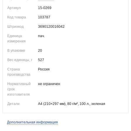
Артикул
15-0269
Код товара
103787
Штрихкод
3690120016042
Единица
пач.
измерения
В упаковке
20
Вес единицы, г
527
Страна
Россия
производства
Нормативный
не ограничен
срок
изготовителя
Детали
А4 (210×297 мм), 80 г/м², 100 л., зеленая
Дополнительная информация