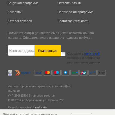
Бонусная программа
Оставить отзыв
Контакты
Партнерская программа
Каталог товаров
Благотворительность
Получайте скидки, узнавайте об акциях и новостях нашего
магазина. Обещаем, ничего лишнего в подписке не будет.
Подписаться
Согласие с
политикой
хранения и обработки
персональных данных
Частное торговое унитарное предприятие «Дело
компани»
УНП 290611520
В торговом реестре
11.01.2012 г.
г. Барановичи,
ул. Жукова, 2/2.
Разработка сайта
Новый сайт
© 2011 — 2026
Для работы сайта используются