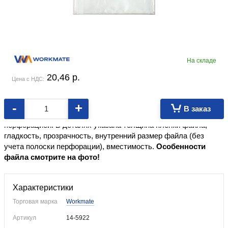
На складе
20,46
p.
Цена с НДС:
-
+
В заказ
Файл из полипропиленовой пленки с универсальной боковой
перфорацией. В деталях указана толщина пленки файла,
гладкость, прозрачность, внутренний размер файла (без
учета полоски перфорации), вместимость.
Особенности
файла смотрите на фото!
Характеристики
Торговая марка
Workmate
Артикул
14-5922