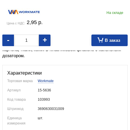
На складе
2,95
p.
Цена с НДС:
-
+
В заказ
Предназначен для склеивания изделий из дерева, бумаги,
картона, ткани, кожи. В пластиковом флаконе с капельным
дозатором.
Характеристики
Торговая марка
Workmate
Артикул
15-5636
Код товара
103993
Штрихкод
3690630031009
Единица
шт.
измерения