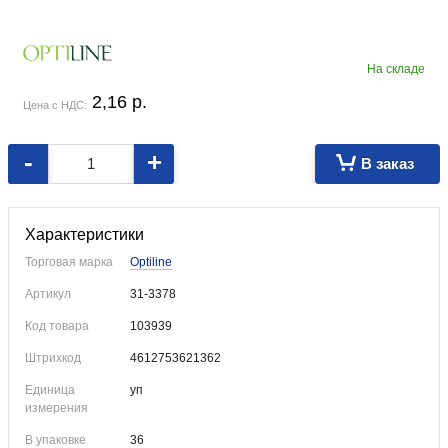
На складе
2,16
p.
Цена с НДС:
-
+
В заказ
Предназначены для мытья посуды.
Характеристики
Торговая марка
Optiline
Артикул
31-3378
Код товара
103939
Штрихкод
4612753621362
Единица
уп
измерения
В упаковке
36