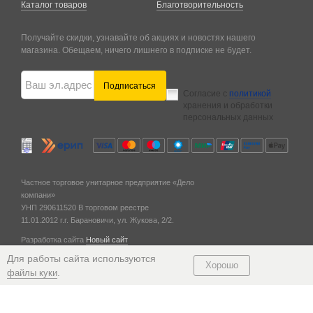
Каталог товаров
Благотворительность
Получайте скидки, узнавайте об акциях и новостях нашего
магазина. Обещаем, ничего лишнего в подписке не будет.
Подписаться
Согласие с
политикой
хранения и обработки
персональных данных
Частное торговое унитарное предприятие «Дело
компани»
УНП 290611520
В торговом реестре
11.01.2012 г.
г. Барановичи,
ул. Жукова, 2/2.
Разработка сайта
Новый сайт
© 2011 — 2026
Для работы сайта используются
Хорошо
.
файлы куки