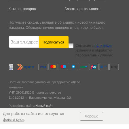
Каталог товаров
Благотворительность
Получайте скидки, узнавайте об акциях и новостях нашего
магазина. Обещаем, ничего лишнего в подписке не будет.
Подписаться
Согласие с
политикой
хранения и обработки
персональных данных
Частное торговое унитарное предприятие «Дело
компани»
УНП 290611520
В торговом реестре
11.01.2012 г.
г. Барановичи,
ул. Жукова, 2/2.
Разработка сайта
Новый сайт
© 2011 — 2026
Для работы сайта используются
Хорошо
.
файлы куки