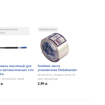
ржни для ручек,
Клейкая лента
сулы
ржень масляный для
Клейкая лента
к автоматических Linc
упаковочная Klebebander
tra
50 мм×40 м, толщина ленты 40
, игольчатый, синий
мкм, прозрачная
 р.
2,90 р.