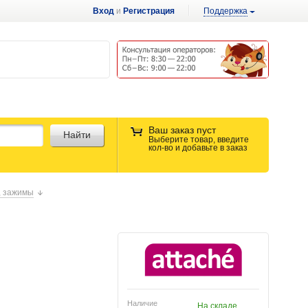
Вход
и
Регистрация
Поддержка
Ваш заказ пуст
Найти
Выберите товар, введите
кол-во и добавьте в заказ
, зажимы
Наличие
На складе