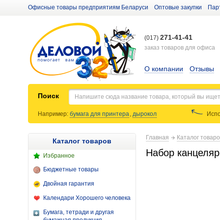
Офисные товары предприятиям Беларуси
Оптовые закупки
Пар
271-41-41
(017)
заказ товаров для офиса
О компании
Отзывы
Поиск
Например:
бумага для принтера
,
дырокол
Испо
Главная
Каталог товар
Каталог товаров
Набор канцеляр
Избранное
Бюджетные товары
Двойная гарантия
Календари Хорошего человека
Бумага, тетради и другая