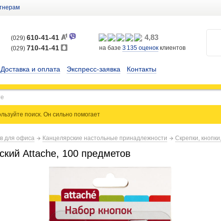
тнерам
4,83
610-41-41
(029)
710-41-41
на базе
3 135
оценок
клиентов
(029)
Доставка и оплата
Экспресс-заявка
Контакты
льзуйте поиск. Он сильно
помогает
ов для офиса
Канцелярские настольные принадлежности
Скрепки, кнопки
ский Attache, 100 предметов