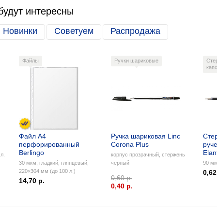
будут интересны
Новинки
Советуем
Распродажа
Файлы
Ручки шариковые
Сте
кап
Файл А4
Ручка шариковая Linc
Сте
перфорированный
Corona Plus
руче
Berlingo
Elan
л.
корпус прозрачный, стержень
30 мкм, гладкий, глянцевый,
черный
90 мм
220×304 мм (до 100 л.)
0,62
0,60 р.
14,70 р.
0,40 p.