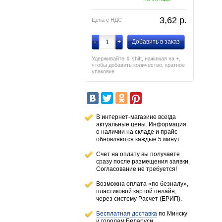
3,62
p.
Цена с НДС
-
+
Добавить в заказ
Удерживайте ⇧ shift, нажимая на +,
чтобы добавить количество, кратное
упаковке
В интернет-магазине всегда
актуальные цены. Информация
о наличии
на складе
и прайс
обновляются каждые 5 минут.
Счет на оплату вы получаете
сразу после размещения заявки.
Согласование не требуется!
Возможна оплата «по безналу»,
пластиковой картой онлайн,
через систему Расчет (ЕРИП).
Бесплатная доставка
по Минску
и городам
Беларуси