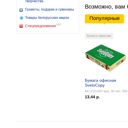
творчества
Возможно, вам 
Грамоты, подарки и сувениры
Популярные
Товары белорусских марок
182
Спецпредложения
Бумага офисная
Бумага офисная
SvetoCopy
А4 (210×297 мм), 80 г/м², 500 
13,44 р.