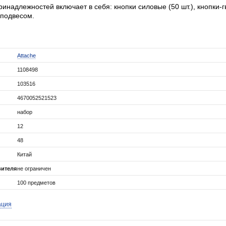
инадлежностей включает в себя: кнопки силовые (50 шт.), кнопки-г
оподвесом.
Attache
1108498
103516
4670052521523
набор
12
48
Китай
вителя
не ограничен
100 предметов
ация