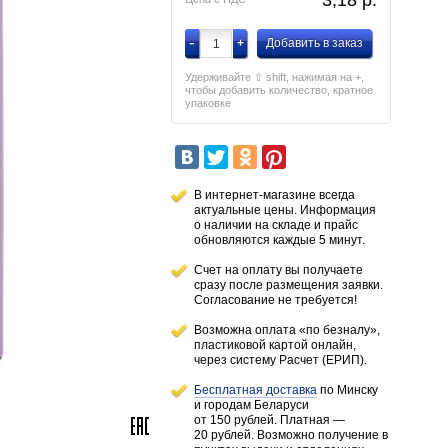
3,18
p.
-
+
Добавить в заказ
Удерживайте ⇧ shift, нажимая на +,
чтобы добавить количество, кратное
упаковке
В интернет-магазине всегда
актуальные цены. Информация
о наличии
на складе
и прайс
обновляются каждые 5 минут.
Счет на оплату вы получаете
сразу после размещения заявки.
Согласование не требуется!
Возможна оплата «по безналу»,
пластиковой картой онлайн,
через систему Расчет (ЕРИП).
Бесплатная доставка
по Минску
и городам
Беларуси
от 150 рублей
. Платная —
20 рублей.
Возможно получение в