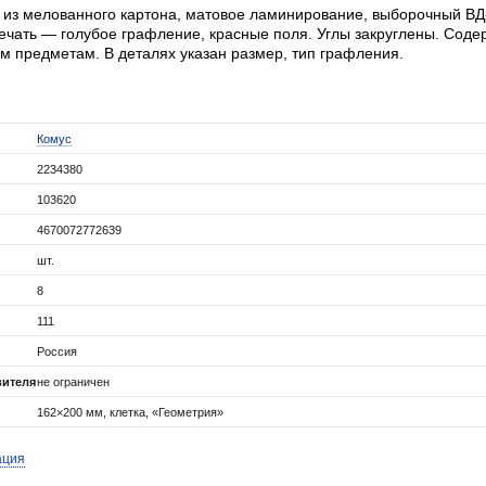
из мелованного картона, матовое ламинирование, выборочный ВД-
ечать — голубое графление, красные поля. Углы закруглены. Соде
м предметам. В деталях указан размер, тип графления.
Комус
2234380
103620
4670072772639
шт.
8
111
Россия
вителя
не ограничен
162×200 мм, клетка, «Геометрия»
ация