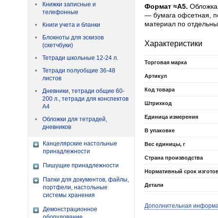
Книжки записные и
Формат ≈А5.
Обложка 
телефонные
— бумага офсетная, п
материал по отдельны
Книги учета и бланки
Блокноты для эскизов
Характеристики
(скетчбуки)
Тетради школьные 12-24 л.
Торговая марка
Тетради полуобщие 36-48
Артикул
листов
Код товара
Дневники, тетради общие 60-
200 л., тетради для конспектов
Штрихкод
А4
Единица измерения
Обложки для тетрадей,
дневников
В упаковке
Канцелярские настольные
Вес единицы, г
принадлежности
Страна производства
Пишущие принадлежности
Нормативный срок изгото
Папки для документов, файлы,
Детали
портфели, настольные
системы хранения
Дополнительная информ
Демонстрационное
оборудование