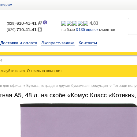
тнерам
4,83
610-41-41
(029)
710-41-41
на базе
3 135
оценок
клиентов
(029)
Доставка и оплата
Экспресс-заявка
Контакты
льзуйте поиск. Он сильно
помогает
ов для офиса
Бумага, тетради и другая бумажная продукция
Тетради полу
ная А5, 48 л. на скобе «Комус Класс «Котики»