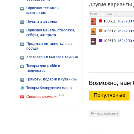
Другие варианты 
Офисная техника и
электроника
Фото
Код
103611
162×200 м
Печати и штампы
Офисная мебель, стеллажи,
103612
162×200 м
сейфы, интерьер
103618
162×200 м
Продукты питания, кулеры,
посуда
Хозтовары и бытовая техника
Товары для хобби и
творчества
Грамоты, подарки и сувениры
Возможно, вам 
Товары белорусских марок
Популярные
185
Спецпредложения
Ручки шариковые