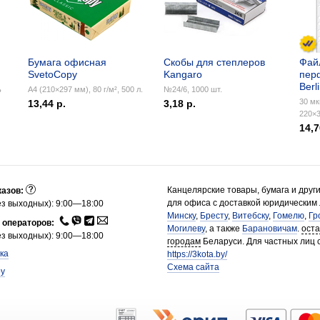
Бумага офисная
Скобы для степлеров
Фай
SvetoCopy
Kangaro
пер
Berl
ь
А4 (210×297 мм), 80 г/м², 500 л.
№24/6, 1000 шт.
30 мк
13,44 р.
3,18 р.
220×3
14,7
Канцелярские товары, бумага и друг
казов:
для офиса с доставкой юридическим
з выходных): 9:00—18:00
Минску
,
Бресту
,
Витебску
,
Гомелю
,
Гр
 операторов:
Могилеву
, а также
Барановичам
.
ост
з выходных): 9:00—18:00
городам
Беларуси. Для частных лиц 
ка
https://3kota.by/
Схема сайта
by