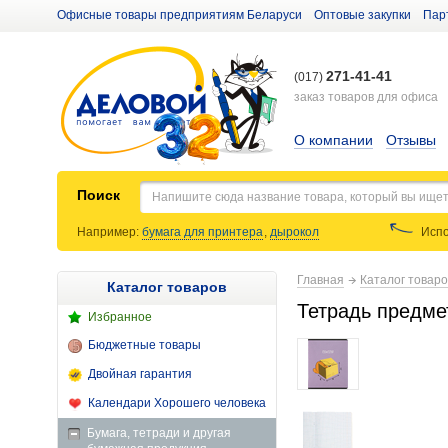
Офисные товары предприятиям Беларуси
Оптовые закупки
Пар
271-41-41
(017)
заказ товаров для офиса
О компании
Отзывы
Поиск
Например:
бумага для принтера
,
дырокол
Испо
Главная
Каталог товар
Каталог товаров
Тетрадь предмет
Избранное
Бюджетные товары
Двойная гарантия
Календари Хорошего человека
Бумага, тетради и другая