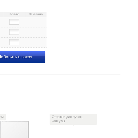
Кол-во
Заказано
обавить в заказ
лы
Стержни для ручек,
капсулы