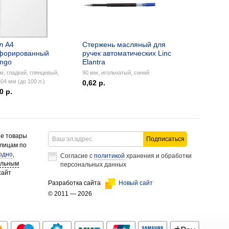
л А4
Стержень масляный для
форированный
ручек автоматических Linc
ingo
Elantra
м, гладкий, глянцевый,
90 мм, игольчатый, синий
04 мм (до 100 л.)
0,62 р.
0 р.
ие товары
Подписаться
 лицам по
одно
,
Согласие с
политикой
хранения и обработки
альным
персональных данных
сайт
Разработка сайта
Новый сайт
© 2011 — 2026