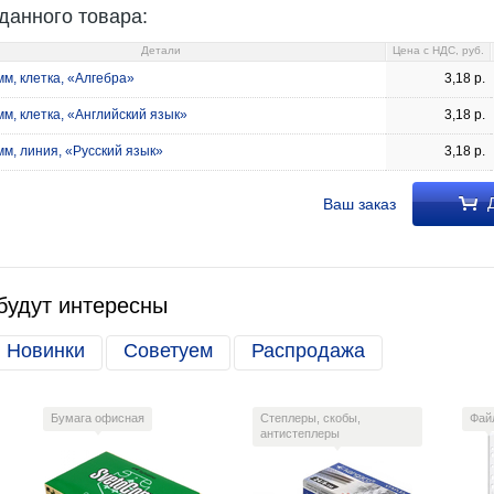
данного товара:
Детали
Цена c НДС, руб.
м, клетка, «Алгебра»
3,18
р.
м, клетка, «Английский язык»
3,18
р.
м, линия, «Русский язык»
3,18
р.
Д
Ваш заказ
будут интересны
Новинки
Советуем
Распродажа
Бумага офисная
Степлеры, скобы,
Фай
антистеплеры