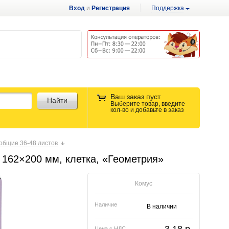
Вход
и
Регистрация
Поддержка
Ваш заказ пуст
Найти
Выберите товар, введите
кол-во и добавьте в заказ
общие 36-48 листов
, 162×200 мм, клетка, «Геометрия»
Комус
Наличие
В наличии
Цена с НДС