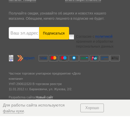
Получайте скидки, узнавайте об акциях и новостях нашего
магазина. Обещаем, ничего лишнего в подписке не будет.
Подписаться
Согласие с
политикой
хранения и обработки
персональных данных
Частное торговое унитарное предприятие «Дело
компани»
УНП 290611520
В торговом реестре
11.01.2012 г.
г. Барановичи,
ул. Жукова, 2/2.
Разработка сайта
Новый сайт
© 2011 — 2026
Для работы сайта используются
Хорошо
.
файлы куки