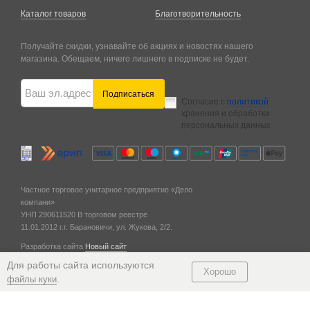
Каталог товаров
Благотворительность
Получайте скидки, узнавайте об акциях и новостях нашего
магазина. Обещаем, ничего лишнего в подписке не будет.
Подписаться
Согласие с
политикой
хранения и обработки
персональных данных
Частное торговое унитарное предприятие «Дело
компани»
УНП 290611520
В торговом реестре
11.01.2012 г.
г. Барановичи,
ул. Жукова, 2/2.
Разработка сайта
Новый сайт
© 2011 — 2026
Для работы сайта используются
Хорошо
.
файлы куки