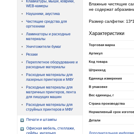
Клавиатуры, мыши, коврики,
Влажные чистящие сал
WEB-камеры
не содержат абразивн
Наушники, акустика
Размер салфетки: 13*1
Чистящие средства для
оргтехники
Характеристики
Ламинаторы и расходные
материалы
Торговая марка
Уничтожители бумаг
Артикул
Резаки
Код товара
Переплетное оборудование и
расходные материалы
Штрихкод
Расходные материалы для
Единица измерения
лазерных принтеров и МФУ
В упаковке
Расходные материалы для
матричных принтеров, лента
Вес единицы, г
для пишущих машин
Страна производства
Расходные материалы для
струйных принтеров и МФУ
Нормативный срок изгото
Печати и штампы
Детали
Офисная мебель, стеллажи,
сейфы, интерьер
Дополнительная информ