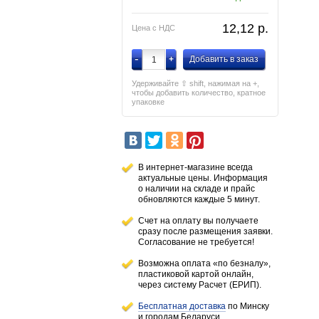
12,12
p.
Цена с НДС
-
+
Добавить в заказ
Удерживайте ⇧ shift, нажимая на +,
чтобы добавить количество, кратное
упаковке
В интернет-магазине всегда
актуальные цены. Информация
о наличии
на складе
и прайс
обновляются каждые 5 минут.
Счет на оплату вы получаете
сразу после размещения заявки.
Согласование не требуется!
Возможна оплата «по безналу»,
пластиковой картой онлайн,
через систему Расчет (ЕРИП).
Бесплатная доставка
по Минску
и городам
Беларуси