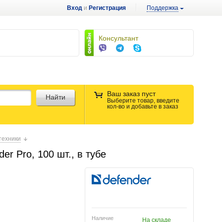
Вход
и
Регистрация
Поддержка
Консультант
Ваш заказ пуст
Найти
Выберите товар, введите
кол-во и добавьте в заказ
техники
r Pro, 100 шт., в тубе
Наличие
На складе