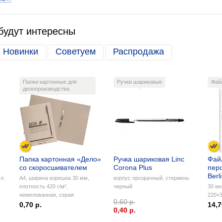
будут интересны
Новинки
Советуем
Распродажа
Папки картонные для
Ручки шариковые
Фай
делопроизводства
Папка картонная «Дело»
Ручка шариковая Linc
Фай
со скоросшивателем
Corona Plus
пер
Berl
л.
А4, ширина корешка 30 мм,
корпус прозрачный, стержень
плотность 420 г/м²,
черный
30 мк
немелованная, серaя
220×3
0,60 р.
0,70 р.
14,7
0,40 p.