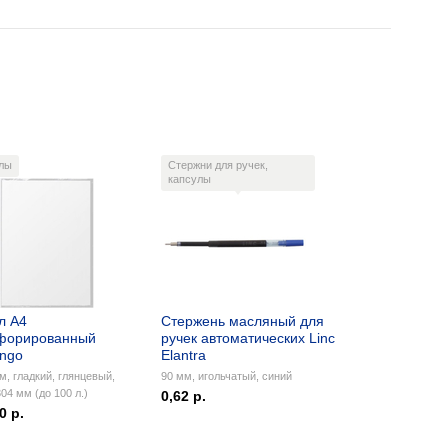
лы
Стержни для ручек,
капсулы
л А4
Стержень масляный для
форированный
ручек автоматических Linc
ingo
Elantra
м, гладкий, глянцевый,
90 мм, игольчатый, синий
04 мм (до 100 л.)
0,62 р.
0 р.