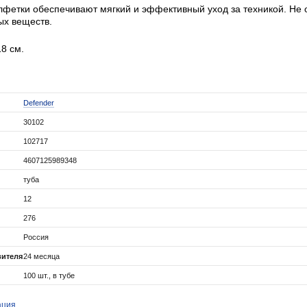
фетки обеспечивают мягкий и эффективный уход за техникой. Не 
ых веществ.
8 см.
Defender
30102
102717
4607125989348
туба
12
276
Россия
вителя
24 месяца
100 шт., в тубе
ация