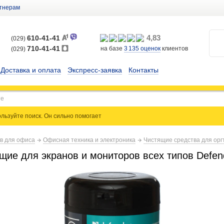
тнерам
4,83
610-41-41
(029)
710-41-41
на базе
3 135
оценок
клиентов
(029)
Доставка и оплата
Экспресс-заявка
Контакты
льзуйте поиск. Он сильно
помогает
ов для офиса
Офисная техника и электроника
Чистящие средства для орг
ие для экранов и мониторов всех типов Defende