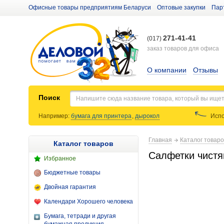
Офисные товары предприятиям Беларуси
Оптовые закупки
Пар
271-41-41
(017)
заказ товаров для офиса
О компании
Отзывы
Поиск
Например:
бумага для принтера
,
дырокол
Испо
Главная
Каталог товар
Каталог товаров
Салфетки чистящ
Избранное
Бюджетные товары
Двойная гарантия
Календари Хорошего человека
Бумага, тетради и другая