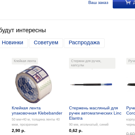
Д
Ваш заказ
будут интересны
Новинки
Советуем
Распродажа
Клейкая лента
Стержни для ручек,
Руч
капсулы
Клейкая лента
Стержень масляный для
Ручк
упаковочная Klebebander
ручек автоматических Linc
Coro
Elantra
50 мм×40 м, толщина ленты 40
корпу
мкм, прозрачная
90 мм, игольчатый, синий
черн
2,90 р.
0,62 р.
0,60