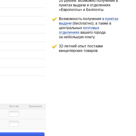
20 рублей.
Возможно получение в
пунктах выдачи и отделениях
«Европочты» и Белпочты.
Возможность получения
в пунктах
выдачи
(бесплатно), а также в
центральных
почтовых
отделениях
вашего города
за небольшую плату.
32-летний опыт поставки
канцелярских товаров.
Кол-во
Заказано