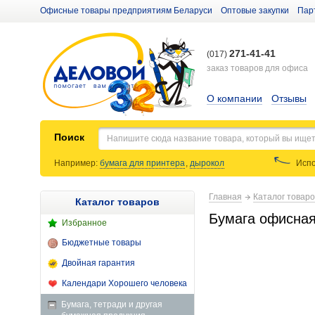
Офисные товары предприятиям Беларуси
Оптовые закупки
Пар
271-41-41
(017)
заказ товаров для офиса
О компании
Отзывы
Поиск
Например:
бумага для принтера
,
дырокол
Испо
Главная
Каталог товар
Каталог товаров
Бумага офисная 
Избранное
Бюджетные товары
Двойная гарантия
Календари Хорошего человека
Бумага, тетради и другая