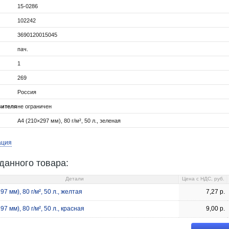
15-0286
102242
3690120015045
пач.
1
269
Россия
вителя
не ограничен
А4 (210×297 мм), 80 г/м², 50 л., зеленая
ация
данного товара:
Детали
Цена c НДС, руб.
7 мм), 80 г/м², 50 л., желтая
7,27
р.
7 мм), 80 г/м², 50 л., красная
9,00
р.