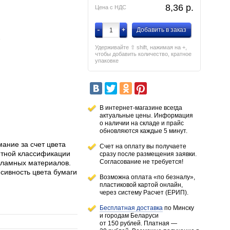
8,36
p.
Цена с НДС
-
+
Добавить в заказ
Удерживайте ⇧ shift, нажимая на +,
чтобы добавить количество, кратное
упаковке
В интернет-магазине всегда
актуальные цены. Информация
о наличии
на складе
и прайс
обновляются каждые 5 минут.
ание за счет цвета
Счет на оплату вы получаете
етной классификации
сразу после размещения заявки.
Согласование не требуется!
екламных материалов.
нсивность цвета бумаги
Возможна оплата «по безналу»,
пластиковой картой онлайн,
через систему Расчет (ЕРИП).
Бесплатная доставка
по Минску
и городам
Беларуси
от 150 рублей
. Платная —