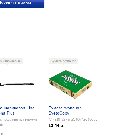
обавить в заказ
ки шариковые
Бумага офисная
а шариковая Linc
Бумага офисная
na Plus
SvetoCopy
с прозрачный, стержень
А4 (210×297 мм), 80 г/м², 500 л.
ый
13,44 р.
 р.