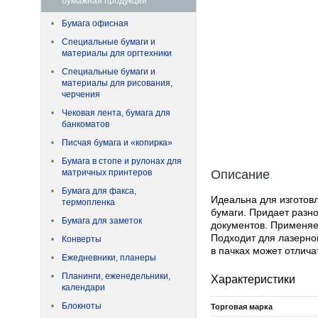
бумажная продукция
Бумага офисная
Специальные бумаги и
материалы для оргтехники
Специальные бумаги и
материалы для рисования,
черчения
Чековая лента, бумага для
банкоматов
Писчая бумага и «копирка»
Бумага в стопе и рулонах для
матричных принтеров
Описание
Бумага для факса,
Идеальна для изготов
термопленка
бумаги. Придает разн
Бумага для заметок
документов. Применяет
Подходит для лазерной
Конверты
в пачках может отлича
Ежедневники, планеры
Планинги, еженедельники,
Характеристики
календари
Блокноты
Торговая марка