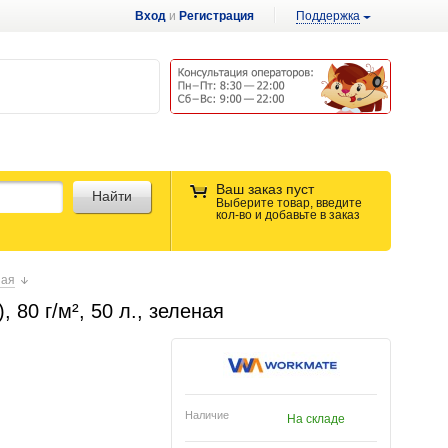
Вход
и
Регистрация
Поддержка
Ваш заказ пуст
Найти
Выберите товар, введите
кол-во и добавьте в заказ
ная
80 г/м², 50 л., зеленая
Наличие
На складе