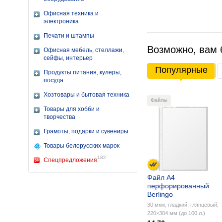
Офисная техника и
электроника
Печати и штампы
Возможно, вам 
Офисная мебель, стеллажи,
сейфы, интерьер
Популярные
Продукты питания, кулеры,
посуда
Хозтовары и бытовая техника
Файлы
Товары для хобби и
творчества
Грамоты, подарки и сувениры
Товары белорусских марок
182
Спецпредложения
Файл А4
перфорированный
Berlingo
30 мкм, гладкий, глянцевый,
220×304 мм (до 100 л.)