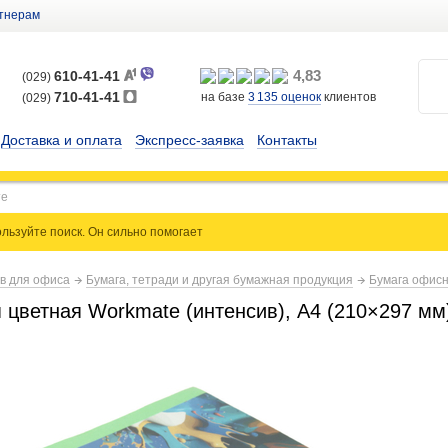
тнерам
4,83
610-41-41
(029)
710-41-41
на базе
3 135
оценок
клиентов
(029)
Доставка и оплата
Экспресс-заявка
Контакты
льзуйте поиск. Он сильно
помогает
ов для офиса
Бумага, тетради и другая бумажная продукция
Бумага офис
цветная Workmate (интенсив), А4 (210×297 мм), 