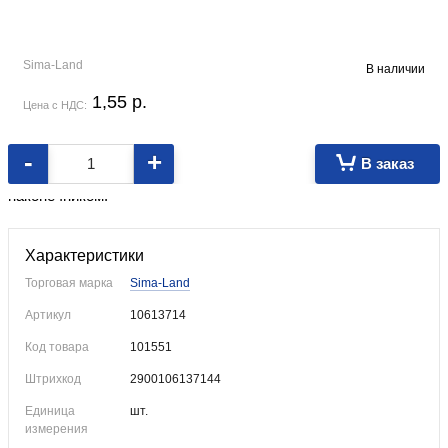
Sima-Land
В наличии
1,55
p.
Цена с НДС:
-
+
В заказ
Яркий пластиковый корпус, стержень с игольчатым
наконечником.
Характеристики
Торговая марка
Sima-Land
Артикул
10613714
Код товара
101551
Штрихкод
2900106137144
Единица
шт.
измерения