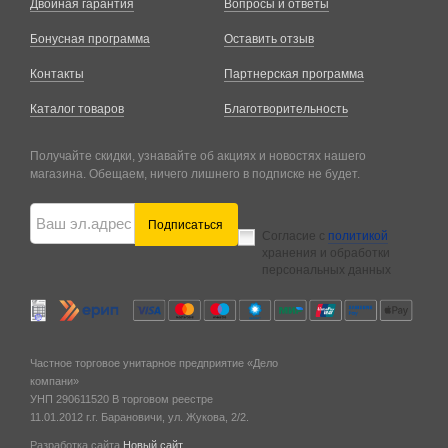
Двойная гарантия
Вопросы и ответы
Бонусная программа
Оставить отзыв
Контакты
Партнерская программа
Каталог товаров
Благотворительность
Получайте скидки, узнавайте об акциях и новостях нашего
магазина. Обещаем, ничего лишнего в подписке не будет.
Подписаться
Согласие с
политикой
хранения и обработки
персональных данных
Частное торговое унитарное предприятие «Дело
компани»
УНП 290611520
В торговом реестре
11.01.2012 г.
г. Барановичи,
ул. Жукова, 2/2.
Разработка сайта
Новый сайт