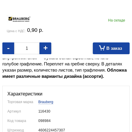
На складе
0,90
p.
Цена с НДС:
-
+
В заказ
Формат ≈А7.
Обложка изготовлена из мелованного картона.
Внутренний блок — бумага белая офсетная, печать —
голубое графление. Переплет на гребне сверху. В деталях
указан размер, количество листов, тип графления.
Обложка
имеет различные варианты дизайна (ассорти).
Характеристики
Торговая марка
Brauberg
Артикул
116430
Код товара
098984
Штрихкод
4606224457307