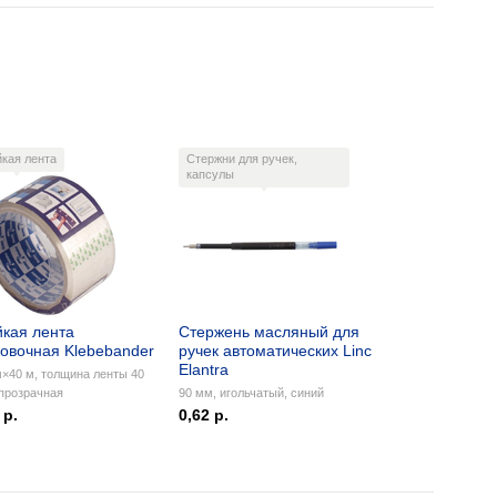
йкая лента
Стержни для ручек,
капсулы
йкая лента
Стержень масляный для
ковочная Klebebander
ручек автоматических Linc
Elantra
×40 м, толщина ленты 40
прозрачная
90 мм, игольчатый, синий
 р.
0,62 р.