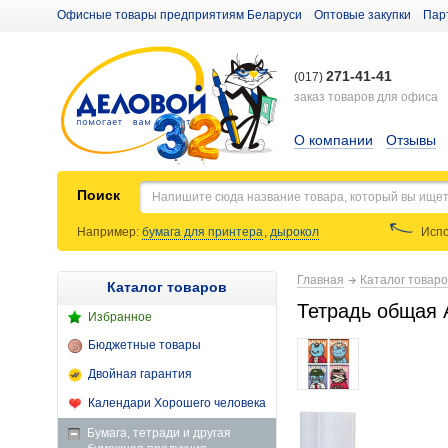
Офисные товары предприятиям Беларуси
Оптовые закупки
Пар
271-41-41
(017)
заказ товаров для офиса
О компании
Отзывы
Поиск
Например:
бумага для принтера
,
дырокол
Испо
Главная
Каталог товар
Каталог товаров
Тетрадь общая А
Избранное
Бюджетные товары
Двойная гарантия
Календари Хорошего человека
Бумага, тетради и другая