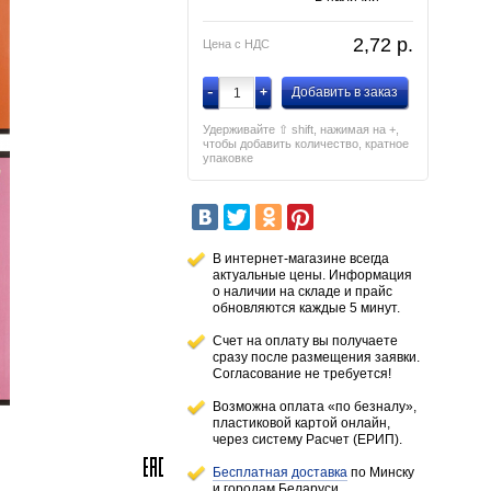
2,72
p.
Цена с НДС
-
+
Добавить в заказ
Удерживайте ⇧ shift, нажимая на +,
чтобы добавить количество, кратное
упаковке
В интернет-магазине всегда
актуальные цены. Информация
о наличии
на складе
и прайс
обновляются каждые 5 минут.
Счет на оплату вы получаете
сразу после размещения заявки.
Согласование не требуется!
Возможна оплата «по безналу»,
пластиковой картой онлайн,
через систему Расчет (ЕРИП).
Бесплатная доставка
по Минску
и городам
Беларуси