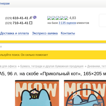
тнерам
4,83
610-41-41
(029)
710-41-41
на базе
3 135
оценок
клиентов
(029)
Доставка и оплата
Экспресс-заявка
Контакты
льзуйте поиск. Он сильно
помогает
ов для офиса
Бумага, тетради и другая бумажная продукция
Дневники, тет
5, 96 л. на скобе «Прикольный кот», 165×205 м