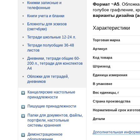
Книжки записные и
Формат ~А5
. Обложка
телефонные
голубое графление, кр
варианты дизайна (а
Книги учета и бланки
Блокноты для эскизов
Характеристики
(скетчбуки)
Тетради школьные 12-24 л.
Торговая марка
Тетради полуобщие 36-48
Артикул
листов
Код товара
Дневники, тетради общие 60-
200 л., тетради для конспектов
Штрихкод
А4
Единица измерения
Обложки для тетрадей,
дневников
В упаковке
Канцелярские настольные
Вес единицы, г
принадлежности
Страна производства
Пишущие принадлежности
Нормативный срок изгото
Папки для документов, файлы,
Детали
портфели, настольные
системы хранения
Дополнительная информ
Демонстрационное
оборудование