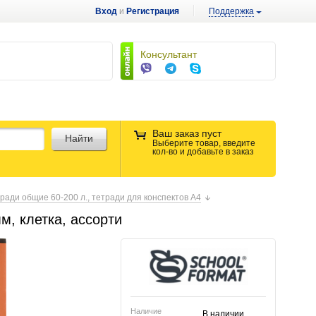
Вход
и
Регистрация
Поддержка
Консультант
Ваш заказ пуст
Найти
Выберите товар, введите
кол-во и добавьте в заказ
ради общие 60-200 л., тетради для конспектов А4
м, клетка, ассорти
Наличие
В наличии