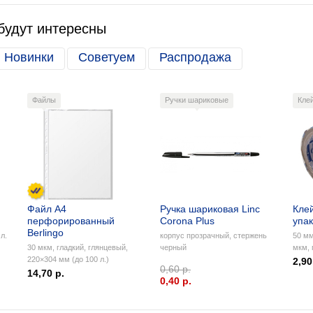
будут интересны
Новинки
Советуем
Распродажа
Файлы
Ручки шариковые
Кле
Файл А4
Ручка шариковая Linc
Кле
перфорированный
Corona Plus
упа
Berlingo
л.
корпус прозрачный, стержень
50 мм
30 мкм, гладкий, глянцевый,
черный
мкм, 
220×304 мм (до 100 л.)
2,90
0,60 р.
14,70 р.
0,40 p.