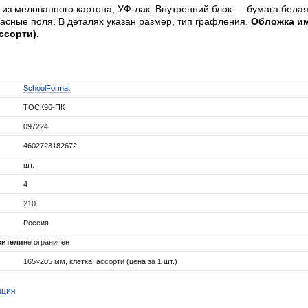
 из мелованного картона, УФ-лак. Внутренний блок — бумага бела
асные поля. В деталях указан размер, тип графления.
Обложка и
ссорти).
SchoolFormat
ТОСК96-ПК
097224
4602723182672
шт.
4
210
Россия
вителя
не ограничен
165×205 мм, клетка, ассорти (цена за 1 шт.)
ация