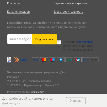
Контакты
Партнерская программа
Каталог товаров
Благотворительность
Получайте скидки, узнавайте об акциях и новостях нашего
магазина. Обещаем, ничего лишнего в подписке не будет.
Подписаться
Согласие с
политикой
хранения и обработки
персональных данных
Частное торговое унитарное предприятие «Дело
компани»
УНП 290611520
В торговом реестре
11.01.2012 г.
г. Барановичи,
ул. Жукова, 2/2.
Разработка сайта
Новый сайт
© 2011 — 2026
Для работы сайта используются
Хорошо
.
файлы куки