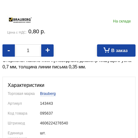
На складе
0,80
p.
Цена с НДС:
-
+
В заказ
Корпус изготовлен из пластика. Колпачок с клипом.
Стержень: наконечник пулевидный, диаметр пишущего узла
0,7 мм, толщина линии письма 0,35 мм.
Характеристики
Торговая марка
Brauberg
Артикул
143443
Код товара
095637
Штрихкод
4606224276540
Единица
шт.